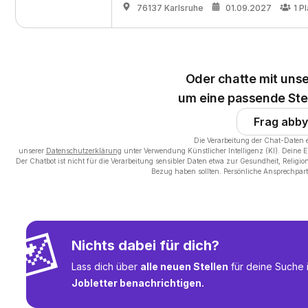
76137 Karlsruhe
01.09.2027
1
Pl
Oder chatte mit unse
um eine passende Stel
Frag abby
Die Verarbeitung der Chat-Daten 
unserer
Datenschutzerklärung
unter Verwendung Künstlicher Intelligenz (KI). Deine 
Der Chatbot ist nicht für die Verarbeitung sensibler Daten etwa zur Gesundheit, Religi
Bezug haben sollten. Persönliche Ansprechpart
💌
Nichts dabei für dich?
Lass dich über
alle neuen Stellen
für deine Suche 
Jobletter benachrichtigen.