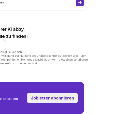
atz
rer KI abby,
le zu finden!
erfolgt im Rahmen
Einwilligung zur Nutzung des Chatbots kannst du jederzeit widerrufen.
on oder politischen Meinung gedacht, auch wenn diese einen beruflichen
ner erreichst du unter
Kontakt
.
Jobletter abonnieren
in unserem