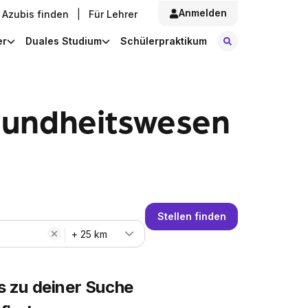
Anmelden
Azubis finden
|
Für Lehrer
Stellen finde
er
Duales Studium
Schülerpraktikum
sundheitswesen
Stellen finden
+ 25 km
s zu deiner Suche