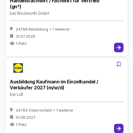
Handelsfachwirt / Fachwirt für Vertrieb
(gn*)
bei
Woolworth GmbH
24768 Rendsburg
+ 1 weiterer
31.07.2026
1
Platz
Ausbildung Kaufmann im Einzelhandel /
Verkäufer 2027 (m/w/d)
bei
Lidl
24783 Osterrönfeld
+ 1 weiterer
01.08.2027
1
Platz