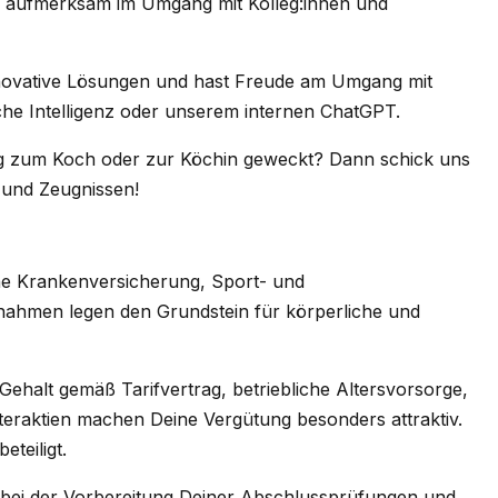
nd aufmerksam im Umgang mit Kolleg:innen und
 innovative Lösungen und hast Freude am Umgang mit
he Intelligenz oder unserem internen ChatGPT.
ng zum Koch oder zur Köchin geweckt? Dann schick uns
 und Zeugnissen!
che Krankenversicherung, Sport- und
ahmen legen den Grundstein für körperliche und
ehalt gemäß Tarifvertrag, betriebliche Altersvorsorge,
eraktien machen Deine Vergütung besonders attraktiv.
teiligt.
 bei der Vorbereitung Deiner Abschlussprüfungen und