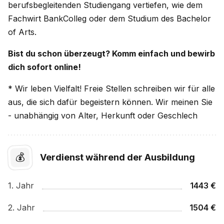
berufs­be­glei­ten­den Stu­di­en­gang ver­tie­fen, wie dem
Fach­wirt Bank­Col­leg oder dem Stu­dium des Bache­lor
of Arts.
Bist du schon überzeugt? Komm einfach und bewirb
dich sofort online!
* Wir leben Vielfalt! Freie Stellen schreiben wir für alle
aus, die sich dafür begeistern können. Wir meinen Sie
- unabhängig von Alter, Herkunft oder Geschlech
💰
Verdienst während der Ausbildung
1
. Jahr
1443
€
2
. Jahr
1504
€