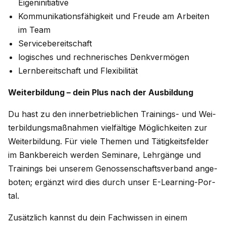
Eigeninitiative
Kommunikationsfähigkeit und Freude am Arbeiten
im Team
Servicebereitschaft
logisches und rechnerisches Denkvermögen
Lernbereitschaft und Flexibilität
Weiterbildung – dein Plus nach der Ausbildung
Du hast zu den inner­be­trieb­li­chen Trai­nings- und Wei­
ter­bil­dungs­maß­nah­men viel­fäl­tige Mög­lich­kei­ten zur
Wei­ter­bil­dung. Für viele The­men und Tätig­keits­fel­der
im Bank­be­reich wer­den Semi­nare, Lehr­gänge und
Trai­nings bei unse­rem Genos­sen­schafts­ver­band ange­
bo­ten; ergänzt wird dies durch unser E-Learning-Por­
tal.
Zusätz­lich kannst du dein Fach­wis­sen in einem