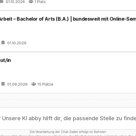
01.10.2026
1
Platz
rbeit – Bachelor of Arts (B.A.) | bundesweit mit Online-Se
01.10.2026
ut/in
01.09.2026
15
Plätze
?
Unsere KI abby hilft dir, die passende Stelle zu find
Die Verarbeitung der Chat-Daten erfolgt im Rahmen