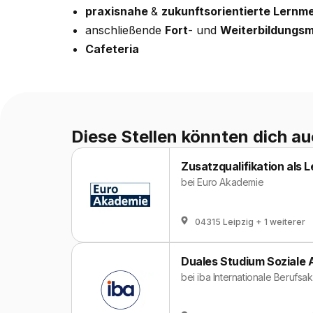
praxisnahe
&
zukunftsorientierte Lernm
anschließende
Fort
- und
Weiterbildungsm
Cafeteria
Diese Stellen könnten dich au
Zusatzqualifikation als L
bei
Euro Akademie
04315 Leipzig
+ 1 weiterer
Duales Studium Soziale
bei
iba Internationale Berufs