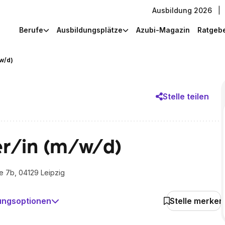
Ausbildung 2026
|
Berufe
Ausbildungsplätze
Azubi-Magazin
Ratgeb
w/d)
Stelle teilen
er/in (m/w/d)
e 7b, 04129 Leipzig
ungsoptionen
Stelle merken