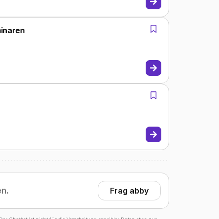
minaren
en.
Frag abby