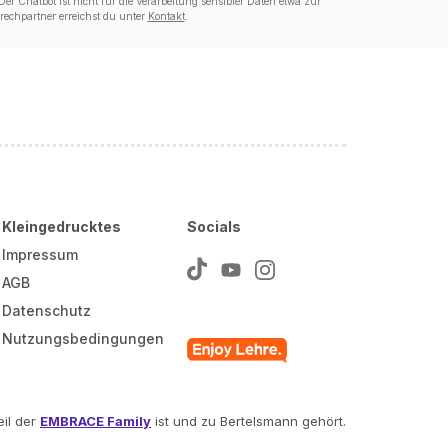
er Chatbot ist nicht für die Verarbeitung sensibler Daten etwa zur
echpartner erreichst du unter
Kontakt
.
Kleingedrucktes
Socials
Impressum
AGB
Datenschutz
Nutzungsbedingungen
il der
EMBRACE Family
ist und zu Bertelsmann gehört.