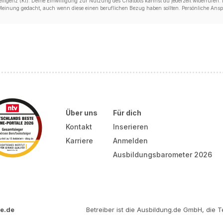
ligenz (KI). Deine Einwilligung zur Nutzung des Chatbots kannst du jederzeit widerrufen. D
 Meinung gedacht, auch wenn diese einen beruflichen Bezug haben sollten. Persönliche Anspr
Über uns
Für dich
Kontakt
Inserieren
Karriere
Anmelden
Ausbildungsbarometer 2026
e.de
Betreiber ist die Ausbildung.de GmbH, die Te