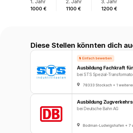
1
. Jahr
2
. Jahr
3
. Jahr
1000
€
1100
€
1200
€
Diese Stellen könnten dich au
Ausbildung Fachkraft für
bei
STS Spezial-Transformat
78333 Stockach
+ 1 weitere
Ausbildung Zugverkehrs
bei
Deutsche Bahn AG
Bodman-Ludwigshafen
+ 7 