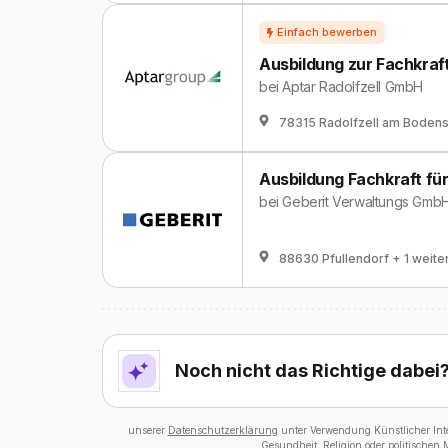
Ausbildung zur Fachkraft
bei
Aptar Radolfzell GmbH
78315 Radolfzell am Boden
Ausbildung Fachkraft für
bei
Geberit Verwaltungs Gmb
88630 Pfullendorf
+ 1 weite
Noch nicht das Richtige dabei
unserer
Datenschutzerklärung
unter Verwendung Künstlicher Intel
Gesundheit, Religion oder politischen