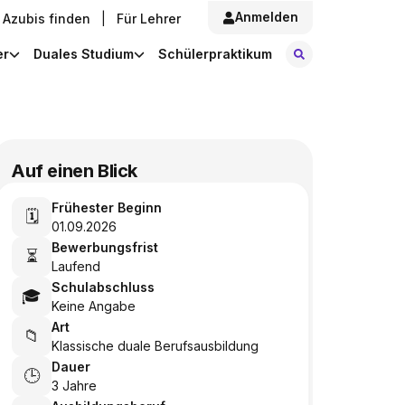
Anmelden
Azubis finden
|
Für Lehrer
Stellen finde
er
Duales Studium
Schülerpraktikum
Auf einen Blick
Frühester Beginn
🗓️
01.09.2026
Bewerbungsfrist
⏳
Laufend
Schulabschluss
🎓
Keine Angabe
Art
📁
Klassische duale Berufsausbildung
Dauer
🕒
3 Jahre