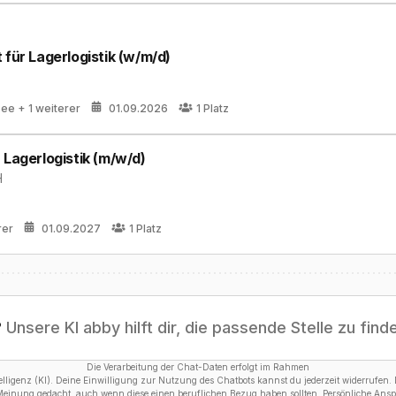
 für Lagerlogistik (w/m/d)
see
+ 1 weiterer
01.09.2026
1
Platz
 Lagerlogistik (m/w/d)
H
rer
01.09.2027
1
Platz
?
Unsere KI abby hilft dir, die passende Stelle zu find
Die Verarbeitung der Chat-Daten erfolgt im Rahmen
ligenz (KI). Deine Einwilligung zur Nutzung des Chatbots kannst du jederzeit widerrufen. D
 Meinung gedacht, auch wenn diese einen beruflichen Bezug haben sollten. Persönliche Anspr