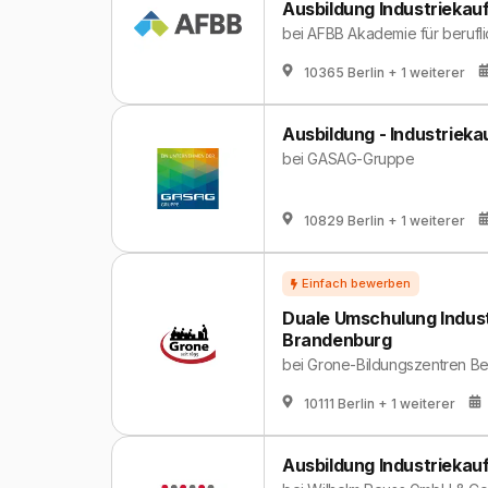
Ausbildung Industriekauf
bei
AFBB Akademie für berufl
10365 Berlin
+ 1 weiterer
Ausbildung - Industrieka
bei
GASAG-Gruppe
10829 Berlin
+ 1 weiterer
Duale Umschulung Indust
Brandenburg
bei
Grone-Bildungszentren Be
10111 Berlin
+ 1 weiterer
Ausbildung Industriekau