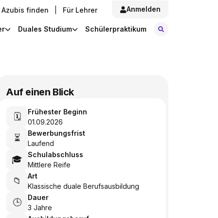
Anmelden
Azubis finden
|
Für Lehrer
Stellen finde
er
Duales Studium
Schülerpraktikum
Auf einen Blick
Frühester Beginn
🗓️
01.09.2026
Bewerbungsfrist
⏳
Laufend
Schulabschluss
🎓
Mittlere Reife
Art
📁
Klassische duale Berufsausbildung
Dauer
🕒
3 Jahre