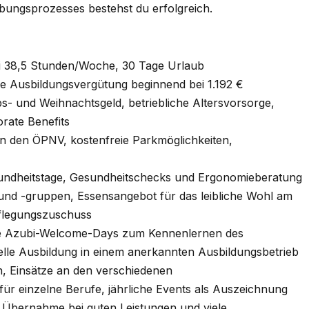
ungsprozesses bestehst du erfolgreich.
ei 38,5 Stunden/Woche, 30 Tage Urlaub
che Ausbildungsvergütung beginnend bei 1.192 €
bs- und Weihnachtsgeld, betriebliche Altersvorsorge,
orate Benefits
n den ÖPNV, kostenfreie Parkmöglichkeiten,
ndheitstage, Gesundheitschecks und Ergonomieberatung
 und -gruppen, Essensangebot für das leibliche Wohl am
pflegungszuschuss
ge Azubi-Welcome-Days zum Kennenlernen des
lle Ausbildung in einem anerkannten Ausbildungsbetrieb
n, Einsätze an den verschiedenen
ür einzelne Berufe, jährliche Events als Auszeichnung
e Übernahme bei guten Leistungen und viele