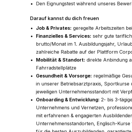
Den Eignungstest während unseres Bewerb
Darauf kannst du dich freuen
Job & Privates:
geregelte Arbeitszeiten b
Finanzielles & Services:
sehr gute tarifli
brutto/Monat im 1. Ausbildungsjahr, Urlau
zahlreiche Rabatte auf der Plattform Corp
Mobilität & Standort:
direkte Anbindung a
Fahrradstellplätze
Gesundheit & Vorsorge:
regelmäßige Gesu
in unserer Betriebsarztpraxis, Sportkurse
jeweiligen Unternehmensstandort mit Ver
Onboarding & Entwicklung:
2- bis 3-tägi
Unternehmens und Vernetzen, professione
mit erfahrenen & engagierten Ausbildende
Unternehmensstandorten, Englisch-Kurse f
für die besten Auszubildenden, garantiert