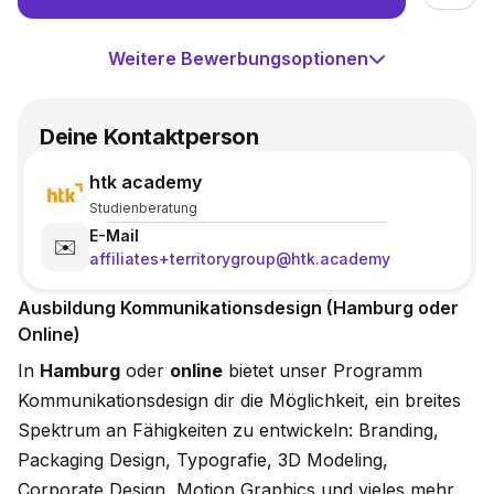
Weitere Bewerbungsoptionen
Deine Kontaktperson
htk academy
Studienberatung
E-Mail
✉️
affiliates+territorygroup@htk.academy
Aus­bil­dung Kom­mu­ni­ka­ti­ons­de­sign (Hamburg oder
Online)
In
Hamburg
oder
online
bietet unser Programm
Kommunikationsdesign dir die Möglichkeit, ein breites
Spektrum an Fähigkeiten zu entwickeln: Branding,
Packaging Design, Typografie, 3D Modeling,
Corporate Design, Motion Graphics und vieles mehr.