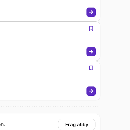
en.
Frag abby