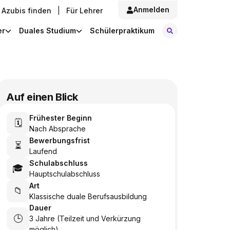
Anmelden
Azubis finden
|
Für Lehrer
Stellen finde
er
Duales Studium
Schülerpraktikum
Auf einen Blick
Frühester Beginn
🗓️
Nach Absprache
Bewerbungsfrist
⏳
Laufend
Schulabschluss
🎓
Hauptschulabschluss
Art
📁
Klassische duale Berufsausbildung
Dauer
🕒
3 Jahre (Teilzeit und Verkürzung
möglich)