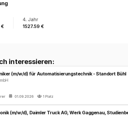
ung
4
. Jahr
€
1527.59
€
ch interessieren:
niker (m/w/d) für Automatisierungstechnik - Standort Bühl
GmbH
erer
01.09.2026
1
Platz
nik (m/w/d), Daimler Truck AG, Werk Gaggenau, Studienbe