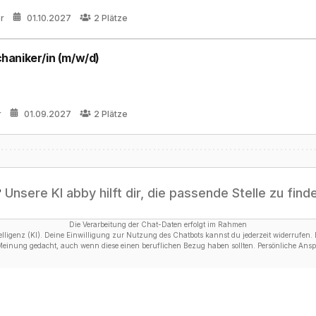
er
01.10.2027
2
Plätze
haniker/in (m/w/d)
r
01.09.2027
2
Plätze
?
Unsere KI abby hilft dir, die passende Stelle zu find
Die Verarbeitung der Chat-Daten erfolgt im Rahmen
ligenz (KI). Deine Einwilligung zur Nutzung des Chatbots kannst du jederzeit widerrufen. D
 Meinung gedacht, auch wenn diese einen beruflichen Bezug haben sollten. Persönliche Anspr