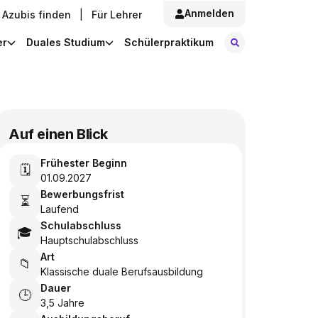
Anmelden
Azubis finden
|
Für Lehrer
Stellen finde
er
Duales Studium
Schülerpraktikum
Auf einen Blick
Frühester Beginn
🗓️
01.09.2027
Bewerbungsfrist
⏳
Laufend
Schulabschluss
🎓
Hauptschulabschluss
Art
📁
Klassische duale Berufsausbildung
Dauer
🕒
3,5 Jahre