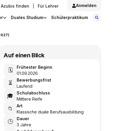
Anmelden
Azubis finden
|
Für Lehrer
Stellen finde
er
Duales Studium
Schülerpraktikum
2027)
Auf einen Blick
Frühester Beginn
🗓️
01.09.2026
Bewerbungsfrist
⏳
Laufend
Schulabschluss
🎓
Mittlere Reife
Art
📁
Klassische duale Berufsausbildung
Dauer
🕒
3 Jahre