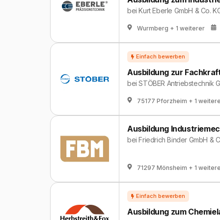
bei
Kurt Eberle GmbH & Co. K
Wurmberg
+ 1 weiterer
Ausbildung zur Fachkraf
bei
STÖBER Antriebstechnik 
75177 Pforzheim
+ 1 weiter
Ausbildung Industriemec
bei
Friedrich Binder GmbH & 
71297 Mönsheim
+ 1 weiter
Ausbildung zum Chemiel