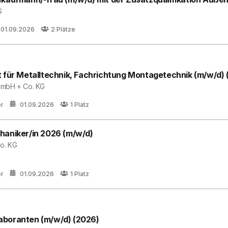
G
01.09.2026
2
Plätze
t für Metalltechnik, Fachrichtung Montagetechnik (m/w/d) 
GmbH + Co. KG
er
01.09.2026
1
Platz
haniker/in 2026 (m/w/d)
Co. KG
er
01.09.2026
1
Platz
aboranten (m/w/d) (2026)