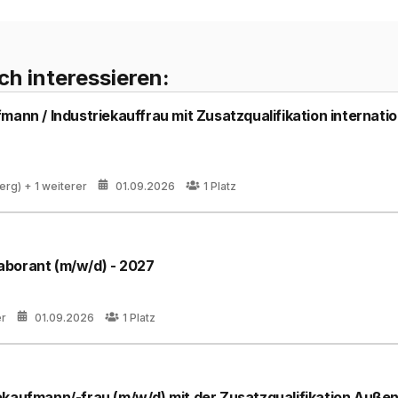
ch interessieren:
fmann / Industriekauffrau mit Zusatzqualifikation interna
erg)
+ 1 weiterer
01.09.2026
1
Platz
aborant (m/w/d) - 2027
er
01.09.2026
1
Platz
ekaufmann/-frau (m/w/d) mit der Zusatzqualifikation Außen