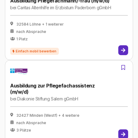
Ausbildung Pflegefachmann/-frau (m/w/d)
bei
Caritas Altenhilfe im Erzbistum Paderborn gGmbH
32584 Löhne
+ 1 weiterer
nach Absprache
1
Platz
Ausbildung zur Pflegefachassistenz
(m/w/d)
bei
Diakonie Stiftung Salem gGmbH
32427 Minden (Westf)
+ 4 weitere
nach Absprache
3
Plätze