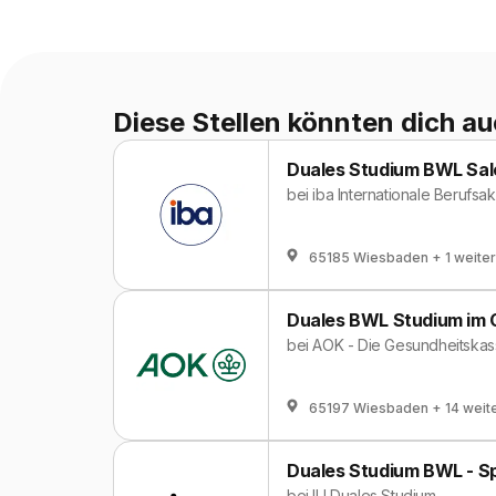
Diese Stellen könnten dich au
Duales Studium BWL Sa
bei
iba Internationale Berufs
65185 Wiesbaden
+ 1 weite
Duales BWL Studium im 
bei
AOK - Die Gesundheitskas
65197 Wiesbaden
+ 14 weit
Duales Studium BWL - Spez
bei
IU Duales Studium