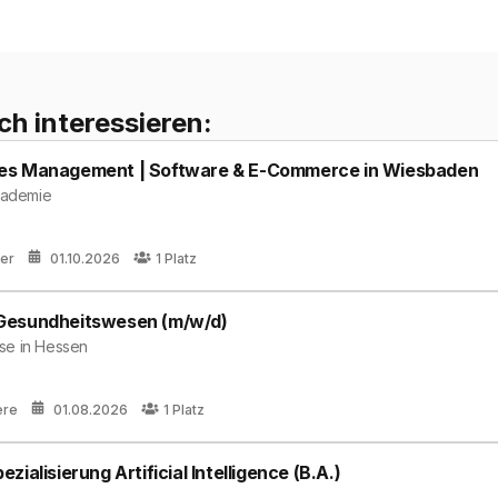
ch interessieren:
les Management | Software & E-Commerce in Wiesbaden
akademie
rer
01.10.2026
1
Platz
Gesundheitswesen (m/w/d)
se in Hessen
ere
01.08.2026
1
Platz
ialisierung Artificial Intelligence (B.A.)