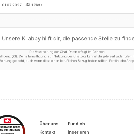
01.07.2027
1
Platz
?
Unsere KI abby hilft dir, die passende Stelle zu find
Die Verarbeitung der Chat-Daten erfolgt im Rahmen
ligenz (KI). Deine Einwilligung zur Nutzung des Chatbots kannst du jederzeit widerrufen. D
 Meinung gedacht, auch wenn diese einen beruflichen Bezug haben sollten. Persönliche Anspr
Über uns
Für dich
Kontakt
Inserieren