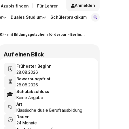
Anmelden
Azubis finden
|
Für Lehrer
Stellen finde
er
Duales Studium
Schülerpraktikum
Duale Umschulung Industriekaufmann/-frau (IHK) – mit Bildungsgutschein förderbar – Berlin & gesamtes Land Brandenburg
Auf einen Blick
Frühester Beginn
🗓️
28.08.2026
Bewerbungsfrist
⏳
28.08.2026
Schulabschluss
🎓
Keine Angabe
Art
📁
Klassische duale Berufsausbildung
Dauer
🕒
24 Monate