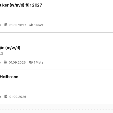
iker (w/m/d) für 2027
r
01.08.2027
1
Platz
/in (m/w/d)
KG
e
01.09.2026
1
Platz
 Heilbronn
r
01.09.2026