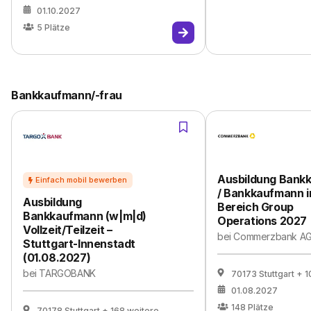
01.10.2027
5
Plätze
Bankkaufmann/-frau
Ausbildung Bankk
/ Bankkaufmann 
Ausbildung
Bereich Group
Bankkaufmann (w|m|d)
Operations 2027
Vollzeit/Teilzeit –
bei
Commerzbank AG
Stuttgart-Innenstadt
(01.08.2027)
bei
TARGOBANK
70173 Stuttgart
+ 1
01.08.2027
148
Plätze
70178 Stuttgart
+ 168 weitere