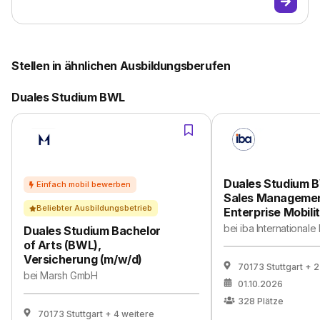
Stellen in ähnlichen Ausbildungsberufen
Duales Studium BWL
Duales Studium 
Sales Managemen
Beliebter Ausbildungsbetrieb
Enterprise Mobili
bei
iba International
Duales Studium Bachelor
of Arts (BWL),
Versicherung (m/w/d)
70173 Stuttgart
+ 2
bei
Marsh GmbH
01.10.2026
328
Plätze
70173 Stuttgart
+ 4 weitere