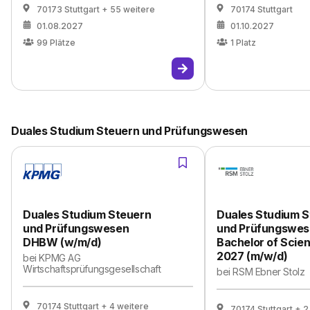
70173 Stuttgart
+ 55 weitere
70174 Stuttgart
01.08.2027
01.10.2027
99
Plätze
1
Platz
Duales Studium Steuern und Prüfungswesen
Duales Studium Steuern
Duales Studium S
und Prüfungswesen
und Prüfungswe
DHBW (w/m/d)
Bachelor of Scie
2027 (m/w/d)
bei
KPMG AG
Wirtschaftsprüfungsgesellschaft
bei
RSM Ebner Stolz
70174 Stuttgart
+ 4 weitere
70174 Stuttgart
+ 2