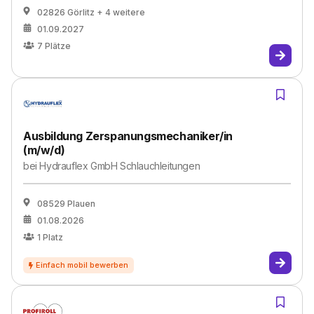
02826 Görlitz
+ 4 weitere
01.09.2027
7
Plätze
Ausbildung Zerspanungsmechaniker/in
(m/w/d)
bei
Hy­drauf­lex GmbH Schlauch­lei­tun­gen
08529 Plauen
01.08.2026
1
Platz