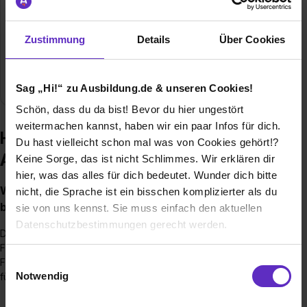
Wie viele Ausbildungsstellen werden jährlich bei
Ihnen ausgeschrieben?
Zustimmung
Details
Über Cookies
Wie groß sind die Chancen nach fertiger Ausbildung
bei Ihnen übernommen zu werden?
Sag „Hi!“ zu Ausbildung.de & unseren Cookies!
Schön, dass du da bist! Bevor du hier ungestört
weitermachen kannst, haben wir ein paar Infos für dich.
Häufige Fragen zur Ausbildung –
Du hast vielleicht schon mal was von Cookies gehört!?
Aagon GmbH
Keine Sorge, das ist nicht Schlimmes. Wir erklären dir
hier, was das alles für dich bedeutet. Wunder dich bitte
Welche Ausbildungen/Dualen Studiengänge
nicht, die Sprache ist ein bisschen komplizierter als du
bieten Sie an?
sie von uns kennst. Sie muss einfach den aktuellen
Datenschutzbestimmungen gerecht werden.
Die Bewerber können sich zwischen Fachinformatiker/-in -
Fachgebiet: Systemintegration, Fachinformatiker/-in -
Die Nutzung von Cookies auf Ausbildung.de
Einwilligungsauswahl
Fachgebiet: Anwendungsentwicklung sowie Kaufmann/-frau
Notwendig
für IT-System-Management entscheiden.
Wir verwenden Cookies zur technischen Funktion
unserer Webseite („Notwendig“), um von dir bei