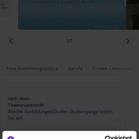
rden.
n. Mehr
1
/7
freie Ausbildungsplätze
Berufe
Firmen-Lebenslauf
nach oben
Themenübersicht
Welche Ausbildungen/Dualen Studiengänge bieten
Sie an?