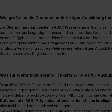
Wie groß sind die Chancen nach fertiger Ausbildung b
Die
Übernahmechancen beim ADAC Weser‑Ems e. V.
sind sehr 
auszubilden, die langfristig Teil unseres Teams werden. Wenn du di
deinen Aufgaben hast, stehen deine Chancen auf eine Übernahme 
Wir bilden grundsätzlich
bedarfsgerecht
aus – das bedeutet: Wir s
langfristig Verstärkung suchen. Viele unserer ehemaligen Auszubil
Bereichen unseres Regionalclubs weiter.
Was für Weiterbildungsmöglichkeiten gibt es für Auszu
Beim ADAC Weser‑Ems e. V. profitierst du schon während deiner A
Weiterbildungsangebot über unsere
ADAC Akademie
. Dort findes
ins Berufsleben brauchst – von wichtigen Pflichttrainings wie
Compl
Datenschutz
,
AGG
,
Mitgliedschaften
oder
künstliche Intellige
dich fachlich und persönlich weiterbringen.
Die Akademie bietet dir eine große Auswahl an digitalen und praxis