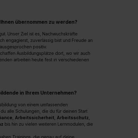
ei Ihnen übernommen zu werden?
gut. Unser Ziel ist es, Nachwuchskräfte
ch engagierst, zuverlässig bist und Freude an
ausgesprochen positiv.
chaffen Ausbildungsplätze dort, wo wir auch
denden arbeiten heute fest in verschiedenen
bildende in Ihrem Unternehmen?
usbildung von einem umfassenden
t du alle Schulungen, die du für deinen Start
iance
,
Arbeitssicherheit
,
Arbeitsschutz
,
nz
bis hin zu vielen weiteren Lernmodulen, die
nahen Trainings, die genau auf deine