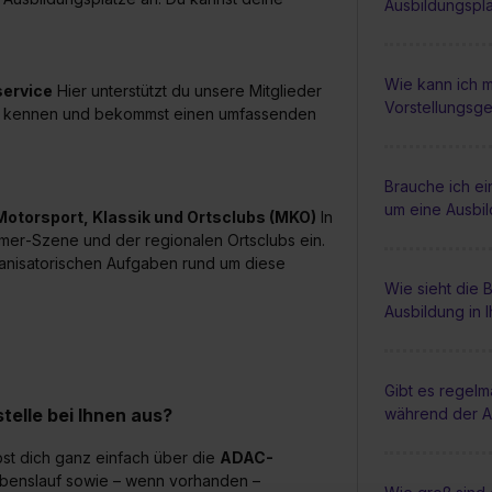
Ausbildungspl
Wie kann ich m
service
Hier unterstützt du unsere Mitglieder
Vorstellungsg
ADAC kennen und bekommst einen umfassenden
Brauche ich e
um eine Ausbi
Motorsport, Klassik und Ortsclubs (MKO)
In
imer‑Szene und der regionalen Ortsclubs ein.
ganisatorischen Aufgaben rund um diese
Wie sieht die
Ausbildung in 
Gibt es regel
elle bei Ihnen aus?
während der A
bst dich ganz einfach über die
ADAC-
ebenslauf sowie – wenn vorhanden –