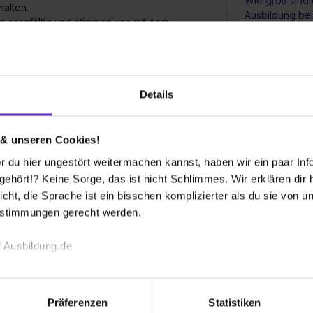
Wie groß sind 
alten.
Ausbildung be
e sorgfältig und stimmen uns mit dem
ch zu einem persönlichen Gespräch ein.
tag
. So bekommst du einen echten Einblick in
Was für Weiter
Auszubildende
Details
werben?
 & unseren Cookies!
sfrist berücksichtigen. Es gilt: Solange eine
 du hier ungestört weitermachen kannst, haben wir ein paar Infos
en. Die Ausbildung beginnt jährlich im August
hört!? Keine Sorge, das ist nicht Schlimmes. Wir erklären dir hi
icht, die Sprache ist ein bisschen komplizierter als du sie von 
estimmungen gerecht werden.
eiten?
 Ausbildung.de
 an,
welches Berufsbild
du gewählt hast und
echnischen Funktion unserer Webseite („Notwendig“), um von di
n
du mitbringst, woran du noch arbeiten
lungen zu speichern ( „Präferenzen“), die Zugriffe auf unsere We
Präferenzen
Statistiken
ionen zu deiner Verwendung unserer Website an unsere Partner f