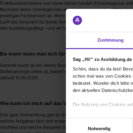
Praktikumsnachweise und deine letzten beiden Schulzeugnisse enth
Nachdem deine Unterlagen bei uns eingegangen sind, prüfen wir si
jeweiligen Fachbereich ab. Wenn du gut zu uns passt, laden wir di
Läuft das Gespräch für beide Seiten positiv, folgt ein
Probearbeits
den Ausbildungsalltag – und wir lernen dich noch besser kennen.
Zustimmung
Bis wann muss man sich für einen Ausbildungsplatz be
Sag „Hi!“ zu Ausbildung.de
Generell musst du bei deiner Bewerbung beim ADAC keine Bewerbung
Schön, dass du da bist! Bevor
Stellenanzeige online ist, kannst du dich auch auf die Stelle bewerb
schon mal was von Cookies ge
(aktuell 13.08.2026).
bedeutet. Wunder dich bitte n
den aktuellen Datenschutzb
Wie kann ich mich auf das Vorstellungsgespräch vorber
Die Nutzung von Cookies auf
Eine gute Vorbereitung gibt dir Sicherheit. Schau dir deshalb genau
Wir verwenden Cookies zur t
welche Aufgaben dich dort erwarten. Überlege dir, welche
Stärke
Einwilligungsauswahl
Webseite getroffenen Einstel
möchtest und welche Beispiele das gut zeigen.
Notwendig
(„Statistiken“), um Informat