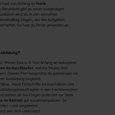
Du hast von Anfang an
feste
es Berufsbild gibt es einen zuständigen
usätzlich wirst du in den einzelnen
 Arbeitsalltag zeigen, wie die Aufgaben
iterhelfen. So hast du immer jemanden an
sbildung?
ADAC Weser‑Ems e. V. Von Anfang an bekommst
gen du durchläufst
, welche Inhalte dich
irst. Diesen Plan besprichst du gemeinsam mit
en Ausbildung begleitet.
 dabei, deine Fortschritte einzuschätzen und
Ausbildungsbeauftragten in den Fachbereichen
d stehen dir bei Fragen jederzeit zur Seite.
e im Betrieb
gut zusammenpassen. So
wenden – und umgekehrt.
und wer dich unterstützt