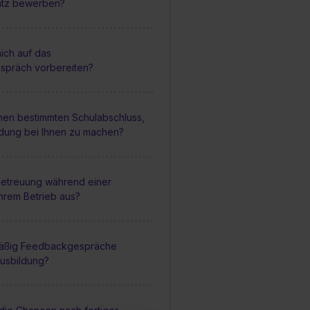
atz bewerben?
ich auf das
espräch vorbereiten?
inen bestimmten Schulabschluss,
ldung bei Ihnen zu machen?
 Betreuung während einer
Ihrem Betrieb aus?
mäßig Feedbackgespräche
usbildung?