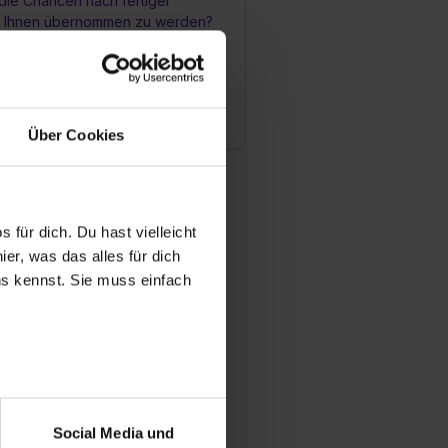
die Chancen nach fertiger
i Ihnen übernommen zu werden?
bildungsmöglichkeiten gibt es für
 in Ihrem Unternehmen?
Über Cookies
 für dich. Du hast vielleicht
er, was das alles für dich
uns kennst. Sie muss einfach
r bei Benutzung der
bseite zu analysieren
Social Media und
ür soziale Medien, Werbung