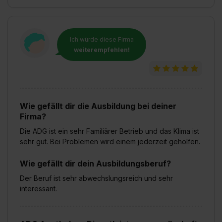
Auswahl über die Checkboxen und klick auf „Auswahl
erlauben“. Die Einwilligung zur Platzierung von Cookies
der Kategorien „Präferenzen“, „Statistiken“ und „Social
Media und Marketing“ umfasst hierbei die Einwilligung
Ich würde diese Firma
weiterempfehlen!
zur Übermittlung deiner Daten in die USA (Art. 49 Abs. 1
S. 1 lit. a) DS-GVO). Die USA verfügen über kein
angemessenes Datenschutzniveau (EuGH – Schrems
II). Du kannst die von dir erteilte Einwilligung jederzeit mit
Wirkung für die Zukunft ganz oder teilweise über unsere
Wie gefällt dir die Ausbildung bei deiner
Datenschutzerklärung unter dem Punkt „Datenschutz-
Firma?
Einstellungen“ widerrufen. Weitere Informationen zu den
Die ADG ist ein sehr Familiärer Betrieb und das Klima ist
einzelnen Cookies findest du durch Klick auf „Details
sehr gut. Bei Problemen wird einem jederzeit geholfen.
zeigen“. Weitere Informationen:
Datenschutzerklärung
,
Impressum
.
Wie gefällt dir dein Ausbildungsberuf?
Der Beruf ist sehr abwechslungsreich und sehr
interessant.