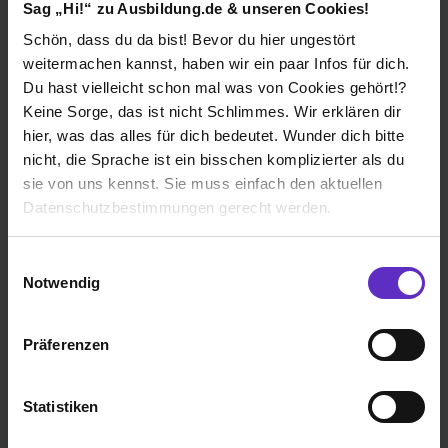
Sag „Hi!“ zu Ausbildung.de & unseren Cookies!
Klassische duale Berufsausbildung
Schön, dass du da bist! Bevor du hier ungestört
Mannheim
weitermachen kannst, haben wir ein paar Infos für dich.
2022
Du hast vielleicht schon mal was von Cookies gehört!?
8 Std. pro Tag
Keine Sorge, das ist nicht Schlimmes. Wir erklären dir
Noch in der Ausbildung
hier, was das alles für dich bedeutet. Wunder dich bitte
nicht, die Sprache ist ein bisschen komplizierter als du
Verdienst
sie von uns kennst. Sie muss einfach den aktuellen
1. Ausbildungsjahr:
1140€
Datenschutzbestimmungen gerecht werden.
Die Nutzung von Cookies auf Ausbildung.de
Einwilligungsauswahl
Notwendig
Wir verwenden Cookies zur technischen Funktion
Ich würde diese Firma
unserer Webseite („Notwendig“), um von dir bei
weiterempfehlen!
Präferenzen
Benutzung der Webseite getroffenen Einstellungen zu
speichern ( „Präferenzen“), die Zugriffe auf unsere
Webseite zu analysieren („Statistiken“), um
Statistiken
Informationen zu deiner Verwendung unserer Website an
unsere Partner für soziale Medien, Werbung und