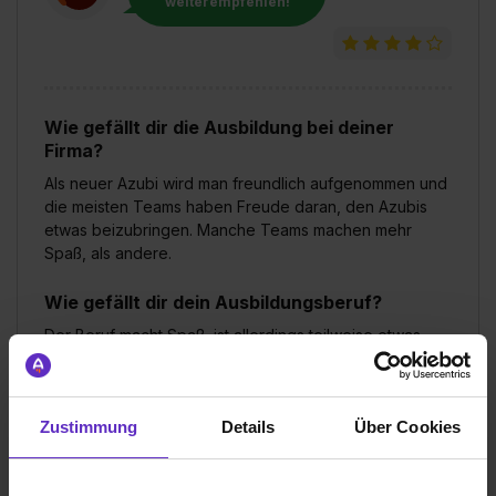
weiterempfehlen!
Wie gefällt dir die Ausbildung bei deiner
Firma?
Als neuer Azubi wird man freundlich aufgenommen und
die meisten Teams haben Freude daran, den Azubis
etwas beizubringen. Manche Teams machen mehr
Spaß, als andere.
Wie gefällt dir dein Ausbildungsberuf?
Der Beruf macht Spaß, ist allerdings teilweise etwas
eintönig und manchmal nicht der Vorstellung
entsprechend.
Zustimmung
Details
Über Cookies
ADG Apotheken-Dienstleistungsgesellschaft
mbH