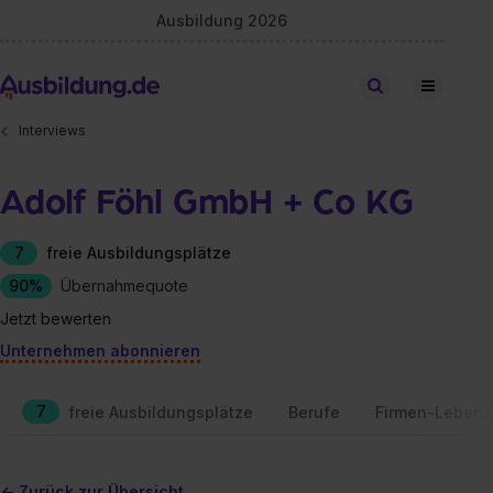
Ausbildung 2026
Stellen finden
Interviews
Adolf Föhl GmbH + Co KG
7
freie Ausbildungsplätze
90%
Übernahmequote
Jetzt bewerten
Unternehmen abonnieren
7
freie Ausbildungsplätze
Berufe
Firmen-Lebens
<- Zurück zur Übersicht