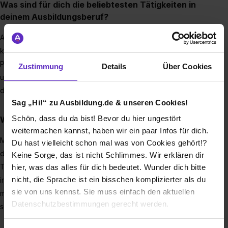
Was sind für dich die beliebtesten Tätigkeiten in
deinem Ausbildungsberuf?
Am besten hat mir die Arbeit im Engineering gefallen. Dort
konnte ich bei der Konstruktion von Vorrichtungen und
Prüflehren, sowie auch bei der Zeichnungserstellung
Zustimmung
Details
Über Cookies
unterstützen. Mir hat das Arbeitsumfeld dort gut gefallen und
die Tätigkeiten sagen mir sehr zu.
Sag „Hi!“ zu Ausbildung.de & unseren Cookies!
Schön, dass du da bist! Bevor du hier ungestört
Wie wirst du als Azubi behandelt?
weitermachen kannst, haben wir ein paar Infos für dich.
Man fühlt sich meistens schon nach kurzer Zeit wie ein Teil
Du hast vielleicht schon mal was von Cookies gehört!?
der Abteilung, in der man gerade arbeitet und darf viele
Keine Sorge, das ist nicht Schlimmes. Wir erklären dir
Tätigkeiten selbstständig ausführen. Außerdem hat man auch
hier, was das alles für dich bedeutet. Wunder dich bitte
nicht, die Sprache ist ein bisschen komplizierter als du
in jeder Abteilung einen Ansprechpartner, an den man sich
sie von uns kennst. Sie muss einfach den aktuellen
mit allen Fragen wenden kann, wodurch man sich sehr
Datenschutzbestimmungen gerecht werden.
schnell gut aufgehoben fühlt.