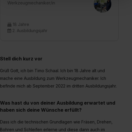
„Social Media und Marketing“ bist du auch damit
Werkzeugmechaniker/in
einverstanden, dass dir nach Setzen der Cookies externe
Inhalte (z.B. Videos oder Posts) angezeigt und hierfür
erforderliche personenbezogene Daten an Social Media
18 Jahre
2. Ausbildungsjahr
Dienste, ggfs. mit Sitz in den USA, übermittelt werden.
Eine Erlaubnis hierfür kannst du auch später noch im
Einzelfall bei dem jeweiligen Inhalt erteilen. Willst du nur
bestimmte Verwendungszwecke zulassen, triff deine
Stell dich kurz vor
Auswahl über die Checkboxen und klick auf „Auswahl
erlauben“. Die Einwilligung zur Platzierung von Cookies
Grüß Gott, ich bin Timo Schaal. Ich bin 18 Jahre alt und
der Kategorien „Präferenzen“, „Statistiken“ und „Social
mache eine Ausbildung zum Werkzeugmechaniker. Ich
Media und Marketing“ umfasst hierbei die Einwilligung
befinde mich ab September 2022 im dritten Ausbildungsjahr.
zur Übermittlung deiner Daten in die USA (Art. 49 Abs. 1
S. 1 lit. a) DS-GVO). Die USA verfügen über kein
angemessenes Datenschutzniveau (EuGH – Schrems
Was hast du von deiner Ausbildung erwartet und
II). Du kannst die von dir erteilte Einwilligung jederzeit mit
haben sich deine Wünsche erfüllt?
Wirkung für die Zukunft ganz oder teilweise über unsere
Dass ich die technischen Grundlagen wie Fräsen, Drehen,
Datenschutzerklärung unter dem Punkt „Datenschutz-
Bohren und Schleifen erlerne und diese dann auch im
Einstellungen“ widerrufen. Weitere Informationen zu den