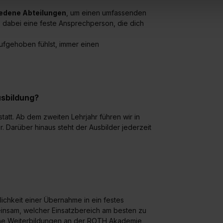
 triff deine Auswahl über die Checkboxen und klick auf „Auswa
edene Abteilungen
, um einen umfassenden
 von Cookies der Kategorien „Präferenzen“, „Statistiken“ und „So
es dabei eine feste Ansprechperson, die dich
ung zur Übermittlung deiner Daten in die USA (Art. 49 Abs. 1 S. 
enes Datenschutzniveau (EuGH – Schrems II). Du kannst die von 
aufgehoben fühlst, immer einen
e Zukunft ganz oder teilweise über unsere Datenschutzerklärung 
widerrufen. Weitere Informationen zu den einzelnen Cookies find
formationen:
Datenschutzerklärung
,
Impressum
.
sbildung?
att. Ab dem zweiten Lehrjahr führen wir in
 Darüber hinaus steht der Ausbilder jederzeit
ichkeit einer Übernahme in ein festes
einsam, welcher Einsatzbereich am besten zu
erne Weiterbildungen an der ROTH Akademie