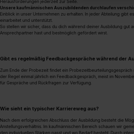
Herausforderungen jederzeit zur Seite.
Verwendungszwecke zulassen,
Unsere kaufmännischen Auszubildenden durchlaufen verschi
Einwilligung zur Platzierung
Einblick in unser Unternehmen zu erhalten. In jeder Abteilung gibt 
umfasst hierbei die Einwillig
einarbeitet und unterstützt.
verfügen über kein angemess
So stellen wir sicher, dass du dich während deiner Ausbildung gut 
jederzeit mit Wirkung für di
Ansprechpartner hast und bestmöglich gefördert wirst.
„Datenschutz-Einstellungen“ 
„Details zeigen“. Weitere In
Gibt es regelmäßig Feedbackgespräche während der Au
Zum Ende der Probezeit findet ein Probezeitbeurteilungsgespräch st
der Regel einmal jährlich ein Feedbackgespräch, meist im November.
für Gespräche und Rückfragen zur Verfügung.
Wie sieht ein typischer Karriereweg aus?
Nach dem erfolgreichen Abschluss der Ausbildung besteht die Mögl
Anstellungsverhältnis. Im kaufmännischen Bereich schauen wir gem
den individuellen Stärken passt und wo Bedarf besteht. Durch int