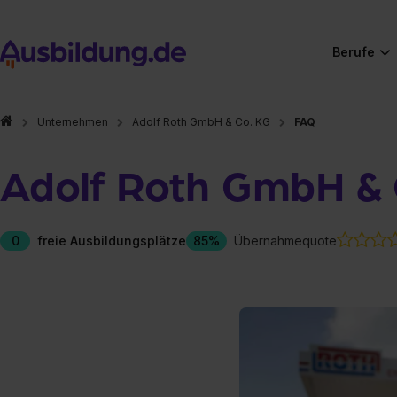
Berufe
Unternehmen
Adolf Roth GmbH & Co. KG
FAQ
Adolf Roth GmbH & 
0
freie Ausbildungsplätze
85%
Übernahmequote
Hier gibt es (eigentlich
Hier gibt es (eigentlich