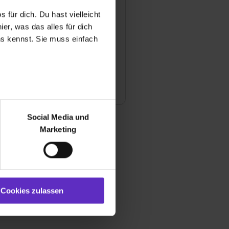
Ihrem Betrieb aus?
 für dich. Du hast vielleicht
er, was das alles für dich
uns kennst. Sie muss einfach
mäßig Feedbackgespräche
usbildung?
typischer Karriereweg aus?
r bei Benutzung der
bseite zu analysieren
Social Media und
ür soziale Medien, Werbung
Marketing
und Marketing“). Unsere
 bereitgestellt hast oder die
ookies zulassen“ stimmst du
e (ausgenommen „Notwendig“)
st du auch damit
Cookies zulassen
gezeigt und hierfür
ermittelt werden. Eine
Willst du nur bestimmte