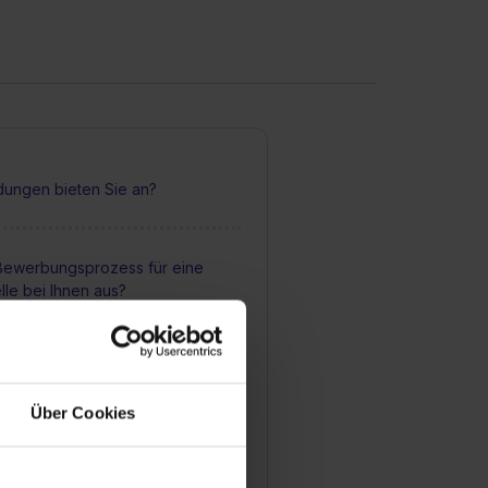
dungen bieten Sie an?
 Bewerbungsprozess für eine
lle bei Ihnen aus?
inen bestimmten Schulabschluss,
ldung bei Ihnen zu machen?
Über Cookies
 Betreuung während einer