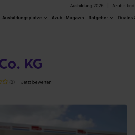
Ausbildung 2026
Azubis fin
Ausbildungsplätze
Azubi-Magazin
Ratgeber
Duales 
Co. KG
(0)
Jetzt bewerten
) was Cooles zu sehen!
) was Cooles zu sehen!