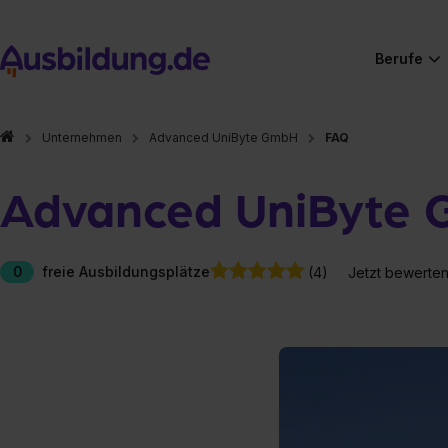
Berufe
Unternehmen
Advanced UniByte GmbH
FAQ
Advanced UniByte
0
freie Ausbildungsplätze
(4)
Jetzt bewerte
Hier gibt es (eigentlich