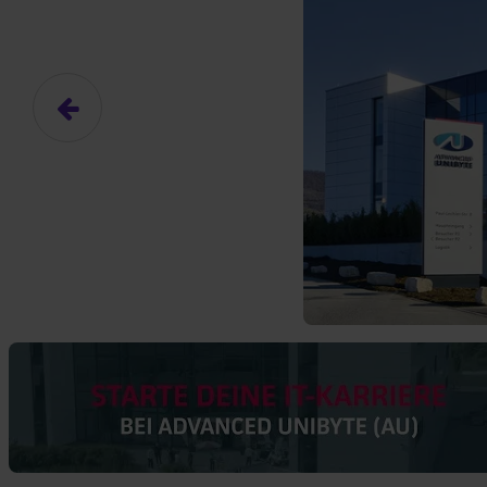
Das hier ist ein Platzhalter für
frei.
Ja, ich erlaube die ext
Ich bin damit einverstanden, dass
an Drittplattformen übermittelt werd