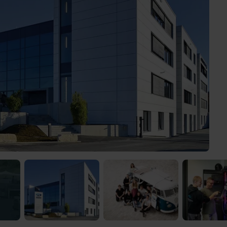
 Video-Content von YouTube. Neugierig? Dann schalte die Inhalte jetzt
ernen Inhalte von YouTube.
 mir die externen Inhalte angezeigt werden. Personenbezogene Daten könne
en. Mehr Infos gibt es in der
Datenschutzerklärung
.