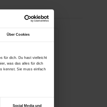
Über Cookies
dungen/Dualen Studiengänge
 für dich. Du hast vielleicht
er, was das alles für dich
man sich für einen
atz bewerben?
uns kennst. Sie muss einfach
ildungsstellen werden jährlich
geschrieben?
r bei Benutzung der
bseite zu analysieren
Social Media und