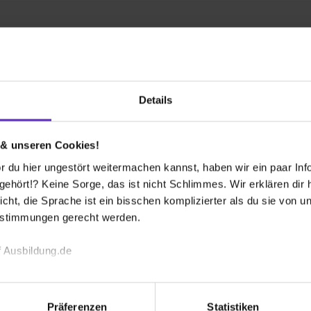
n-Lebenslauf
FAQ
Bewertungen
nced UniByte GmbH
Details
nach oben
Welche Ausbil
an?
bieten Sie an?
 & unseren Cookies!
 du hier ungestört weitermachen kannst, haben wir ein paar Infos
hört!? Keine Sorge, das ist nicht Schlimmes. Wir erklären dir hi
Bis wann muss 
Ausbildungspl
icht, die Sprache ist ein bisschen komplizierter als du sie von 
estimmungen gerecht werden.
werben?
Wie viele Ausb
 Ausbildung.de
oraus bewerben.
bei Ihnen aus
echnischen Funktion unserer Webseite („Notwendig“), um von di
lungen zu speichern ( „Präferenzen“), die Zugriffe auf unsere We
Präferenzen
Statistiken