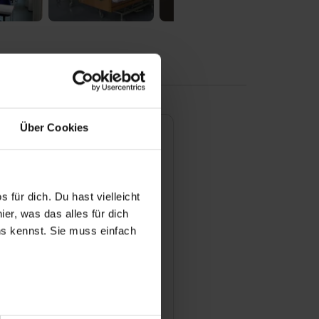
Über Cookies
 für dich. Du hast vielleicht
er, was das alles für dich
uns kennst. Sie muss einfach
emie Seehof gGmbH -
geschule
traße 28/29
r bei Benutzung der