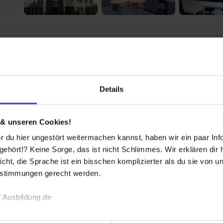
Firmen-Lebenslauf
Interviews
FAQ
 - Pflegeschule
Details
nternehmen der Oskar Kämmer Schule gGmbH
 & unseren Cookies!
entierung tätig. Unser eingespieltes Team besteht
her Qualität, Begeisterung und Flexibilität
 du hier ungestört weitermachen kannst, haben wir ein paar Infos
amm an Lehrkräften regelmäßig fachliche Nachhilfe an.
hört!? Keine Sorge, das ist nicht Schlimmes. Wir erklären dir hi
ilfe zur Seite. Mit unseren Bildungsangeboten
icht, die Sprache ist ein bisschen komplizierter als du sie von 
nseren Kooperationspartnern aus dem
estimmungen gerecht werden.
e unterbreiten wir gern ein Angebot für Inhouse-
Akad
 der HZA (Hanseatische Zertifizierungsagentur) als
 Ausbildung.de
Pfle
en.
Elbes
echnischen Funktion unserer Webseite („Notwendig“), um von di