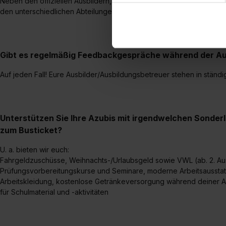
Neben den offiziellen Ausbildern, werdet ihr während eurer Ausbil
dem Setzen der Cookies und
den unterschiedlichen Abteilungen begleitet.
zu. . In diesem Fall sowie b
einverstanden, dass dir nach
erforderliche personenbezoge
Gibt es regelmäßig Feedbackgespräche während der Au
Erlaubnis hierfür kannst du a
Verwendungszwecke zulassen,
Auf jeden Fall! Eure Ausbilder/Ausbildungsbetreuer stehen in ständi
Einwilligung zur Platzierung
umfasst hierbei die Einwillig
verfügen über kein angemess
jederzeit mit Wirkung für di
Unterstützen Sie Ihre Azubis mit irgendwelchen Sonder
„Datenschutz-Einstellungen“ 
zum Busticket?
„Details zeigen“. Weitere In
U. a. bieten wir euch:
Fahrgeldzuschüsse, Weihnachts-/Urlaubsgeld sowie VWL (ab. 2. Au
Prüfungsvorbereitungskurse und Seminare, moderne Arbeitsausstat
Arbeitskleidung, kostenlose Getränkeversorgung während deiner Ar
für Schulmaterial und -aktivitäten