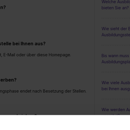
Welche Ausbil
an?
bieten Sie an?
Wie sieht der
Ausbildungsste
elle bei Ihnen aus?
st, E-Mail oder über diese Homepage.
Bis wann muss 
Ausbildungspl
werben?
Wie viele Ausb
bei Ihnen aus
bungsphase endet nach Besetzung der Stellen.
Wie werden Au
 ausgeschrieben?
vergütet?