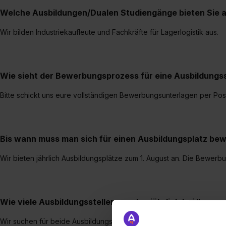
Welche Ausbildungen/Dualen Studiengänge bieten Sie 
Wir bilden Industriekaufleute und Fachkräfte für Lagerlogistik aus.
Wie sieht der Bewerbungsprozess für eine Ausbildungsst
Bitte schickt uns eure vollständigen Bewerbungsunterlagen per Po
Bis wann muss man sich für einen Ausbildungsplatz be
Wir bieten jährlich Ausbildungsplätze zum 1. August an. Die Bewer
Wie viele Ausbildungsstellen werden jährlich bei Ihnen
Wir suchen für beide Ausbildungsberufe je einen neuen Azubi.