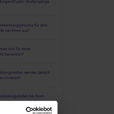
dungen/Dualen Studiengänge
 Bewerbungsprozess für eine
lle bei Ihnen aus?
man sich für einen
atz bewerben?
ildungsstellen werden jährlich
geschrieben?
sbildungsstellen bei Ihnen