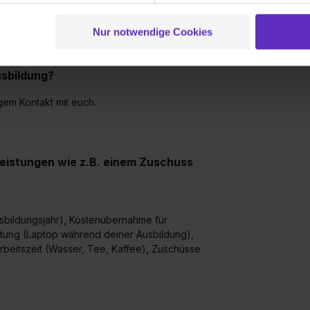
dung von diversen Ausbildungsbetreuern in
 der Datenverarbeitung für alle genannten Verwendungszweck
ei der separaten Aktivierung von „Social Media und Marketing“ bi
Wieviel Urlaub
Nur notwendige Cookies
die Arbeitszei
 Setzen der Cookies externe Inhalte (z.B. Videos oder Posts) an
ne Daten an Social Media Dienste, ggfs. mit Sitz in den USA, üb
sbildung?
uch später noch im Einzelfall bei dem jeweiligen Inhalt erteilen. 
 triff deine Auswahl über die Checkboxen und klick auf „Auswa
gem Kontakt mit euch.
 von Cookies der Kategorien „Präferenzen“, „Statistiken“ und „So
ung zur Übermittlung deiner Daten in die USA (Art. 49 Abs. 1 S. 
enes Datenschutzniveau (EuGH – Schrems II). Du kannst die von 
e Zukunft ganz oder teilweise über unsere Datenschutzerklärung 
leistungen wie z.B. einem Zuschuss
widerrufen. Weitere Informationen zu den einzelnen Cookies find
formationen:
Datenschutzerklärung
,
Impressum
.
sbildungsjahr), Kostenübernahme für
tung (Laptop während deiner Ausbildung),
beitszeit (Wasser, Tee, Kaffee), Zuschüsse