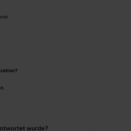
statt.
szeiten?
it.
eantwortet wurde?