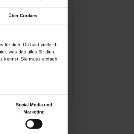
inen bestimmten Schulabschluss,
ldung bei Ihnen zu machen?
Über Cookies
 Betreuung während einer
Ihrem Betrieb aus?
 für dich. Du hast vielleicht
er, was das alles für dich
uns kennst. Sie muss einfach
mäßig Feedbackgespräche
usbildung?
ie Ihre Azubis mit irgendwelchen
r bei Benutzung der
gen wie z.B. einem Zuschuss zum
bseite zu analysieren
Social Media und
ür soziale Medien, Werbung
Marketing
und Marketing“). Unsere
 bereitgestellt hast oder die
ndet die Berufsschule statt?
ookies zulassen“ stimmst du