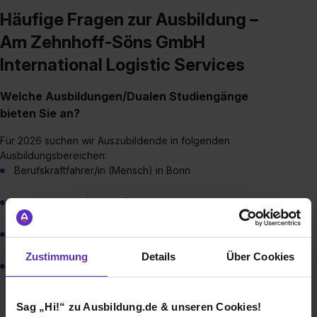
Häufige Fragen zur Ausbildung –
Am Zehnhoff-Söns GmbH
International Logistic Services
Welche Ausbildungen/Dualen Studiengänge
bieten Sie an?
Für 2026 suchen wir Auszubildende in folgenden
Ausbildungsbereichen:
Berufskraftfahrer/in (Mensch) in Bonn
Fachlagerist/in (Mensch) in Bornheim
Kaufman/frau für Büromanagement (Mensch) in Bornheim
Zustimmung
Details
Über Cookies
Kaufmann/frau für Spedition und Logistikdienstleistungen
(Mensch) in Bonn
Sag „Hi!“ zu Ausbildung.de & unseren Cookies!