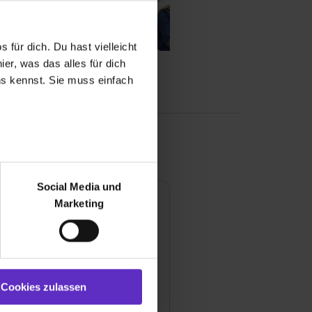
 für dich. Du hast vielleicht
er, was das alles für dich
uns kennst. Sie muss einfach
r bei Benutzung der
bseite zu analysieren
Social Media und
ür soziale Medien, Werbung
Marketing
ngen
und Marketing“). Unsere
 bereitgestellt hast oder die
pfehlungsrate
100 %
ookies zulassen“ stimmst du
e (ausgenommen „Notwendig“)
st du auch damit
ewertung
Cookies zulassen
gezeigt und hierfür