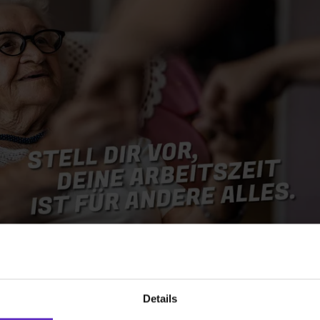
) was Cooles zu sehen!
 Video-Content von YouTube. Neugierig? Dann schalte die Inhalte jetzt
ernen Inhalte von YouTube.
 mir die externen Inhalte angezeigt werden. Personenbezogene Daten könne
en. Mehr Infos gibt es in der
Datenschutzerklärung
.
Details