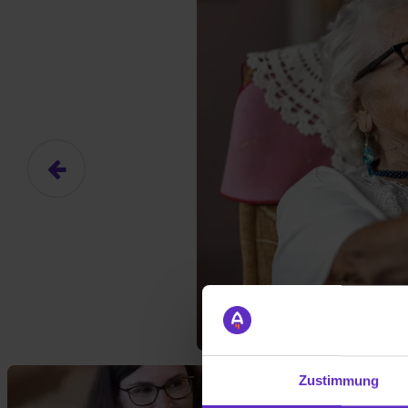
Hier gibt es (eigentlich
Das hier ist ein Platzhalter für
frei.
Ja, ich erlaube die ext
Ich bin damit einverstanden, dass
an Drittplattformen übermittelt werd
Zustimmung