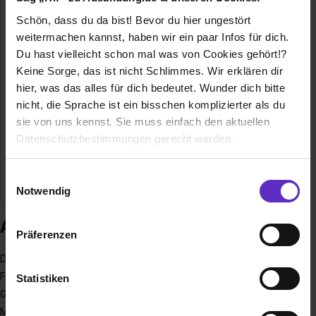
Schön, dass du da bist! Bevor du hier ungestört
weitermachen kannst, haben wir ein paar Infos für dich.
Du hast vielleicht schon mal was von Cookies gehört!?
Attends GmbH
Keine Sorge, das ist nicht Schlimmes. Wir erklären dir
Am Kronberger Hang 3
hier, was das alles für dich bedeutet. Wunder dich bitte
65824 Schwalbach am Taunus
nicht, die Sprache ist ein bisschen komplizierter als du
sie von uns kennst. Sie muss einfach den aktuellen
E-Mail anzeigen
Datenschutzbestimmungen gerecht werden.
Mitarbeiter
120
Die Nutzung von Cookies auf Ausbildung.de
Einwilligungsauswahl
Branche
Gesundheit, Sonstige Industrie, Pflege, Vertrieb
Notwendig
Wir verwenden Cookies zur technischen Funktion
Ausbildung bei Attends GmbH
unserer Webseite („Notwendig“), um von dir bei
Präferenzen
Benutzung der Webseite getroffenen Einstellungen zu
speichern ( „Präferenzen“), die Zugriffe auf unsere
Die Attends GmbH hat ihren Sitz im Rhein-Main-Gebiet bei
Webseite zu analysieren („Statistiken“), um
Frankfurt und vertreibt innovative Produkte aus dem
Statistiken
Informationen zu deiner Verwendung unserer Website an
Gesundheitsbereich, welche die Lebensqualität von
unsere Partner für soziale Medien, Werbung und
Menschen verbessern. Wir als mittelständiges Unternehmen