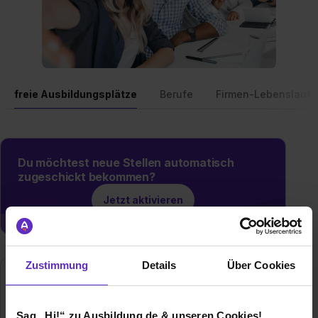
freie Ausbildungsplätze
Berufe
Firmen-Lebenslauf
Du möchtest neue Stellen automatisch
zugeschickt bekommen?
Jetzt aktivieren
Zustimmung
Details
Über Cookies
Sag „Hi!“ zu Ausbildung.de & unseren Cookies!