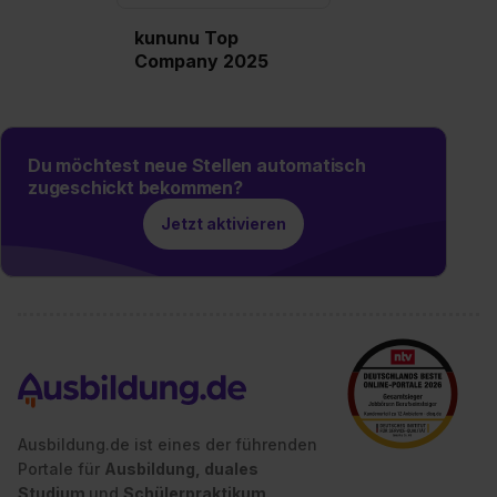
Auswahl über die Checkboxen und klick auf „Auswahl
kununu Top
erlauben“. Die Einwilligung zur Platzierung von Cookies
Company 2025
der Kategorien „Präferenzen“, „Statistiken“ und „Social
Media und Marketing“ umfasst hierbei die Einwilligung
zur Übermittlung deiner Daten in die USA (Art. 49 Abs. 1
S. 1 lit. a) DS-GVO). Die USA verfügen über kein
Du möchtest neue Stellen automatisch
angemessenes Datenschutzniveau (EuGH – Schrems
zugeschickt bekommen?
II). Du kannst die von dir erteilte Einwilligung jederzeit mit
Jetzt aktivieren
Wirkung für die Zukunft ganz oder teilweise über unsere
Datenschutzerklärung unter dem Punkt „Datenschutz-
Einstellungen“ widerrufen. Weitere Informationen zu den
einzelnen Cookies findest du durch Klick auf „Details
zeigen“. Weitere Informationen:
Datenschutzerklärung
,
Impressum
.
Ausbildung.de ist eines der führenden
Portale für
Ausbildung, duales
Studium
und
Schülerpraktikum.