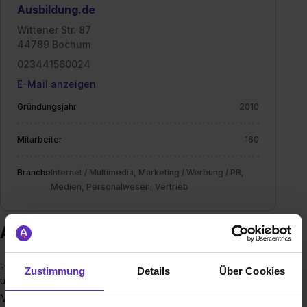
Ausbildung.de
Wittener Str. 87
44789 Bochum
023441560024
E-Mail anzeigen
Gründungsjahr
2010
Mitarbeiter
160
Branche
Internet / Multimedia, Marketing / Werbung / PR,
Medien, Personalwesen, Vertrieb
Ausbildung bei Ausbildung.de
„Jeder Mensch verdient den bestmöglich passenden Job
Zustimmung
Details
Über Cookies
und Arbeitgeber“ – jeden Tag setzen wir alles daran, diese
Mission Realität werden zu lassen. Mit unseren