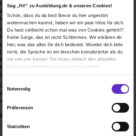
Portalen Ausbildung.de, MeinPraktikum.de und Trainee.de
Sag „Hi!“ zu Ausbildung.de & unseren Cookies!
ermöglichen wir es pro Jahr mehreren Millionen junger
Schön, dass du da bist! Bevor du hier ungestört
Menschen, den passenden Berufseinstieg zu finden.
weitermachen kannst, haben wir ein paar Infos für dich.
Damit sind wir Vorreiter für digitales HR-Marketing und -
Du hast vielleicht schon mal was von Cookies gehört!?
Recruiting junger Zielgruppen - und mit inzwischen etwa 160
Keine Sorge, das ist nicht Schlimmes. Wir erklären dir
hier, was das alles für dich bedeutet. Wunder dich bitte
Mitarbeiter:innen eine der am dynamischsten wachsenden
nicht, die Sprache ist ein bisschen komplizierter als du
Digitalfirmen im Ruhrgebiet. Seit 2015 gehören wir zum
sie von uns kennst. Sie muss einfach den aktuellen
Bertelsmann-Konzern und verbinden so die Agilität und
Datenschutzbestimmungen gerecht werden.
Kultur unserer Start-up-Herkunft mit solidem Konzern-
Backing.
Die Nutzung von Cookies auf Ausbildung.de
Einwilligungsauswahl
Du möchtest mehr über uns und unsere Arbeitskultur
Notwendig
erfahren? Dann schau' auf unserer Karriereseite oder
Wir verwenden Cookies zur technischen Funktion
unserem Instagram–Kanal vorbei!
unserer Webseite („Notwendig“), um von dir bei
Präferenzen
Benutzung der Webseite getroffenen Einstellungen zu
Auszeichnungen
speichern ( „Präferenzen“), die Zugriffe auf unsere
Webseite zu analysieren („Statistiken“), um
Statistiken
Informationen zu deiner Verwendung unserer Website an