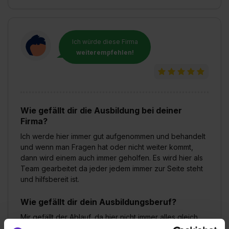
Ich würde diese Firma
weiterempfehlen!
Wie gefällt dir die Ausbildung bei deiner
Firma?
Ich werde hier immer gut aufgenommen und behandelt
und wenn man Fragen hat oder nicht weiter kommt,
dann wird einem auch immer geholfen. Es wird hier als
Team gearbeitet da jeder jedem immer zur Seite steht
und hilfsbereit ist.
Wie gefällt dir dein Ausbildungsberuf?
Mir gefällt der Ablauf, da hier nicht immer alles gleich
gemacht wird sondern es auch sehr