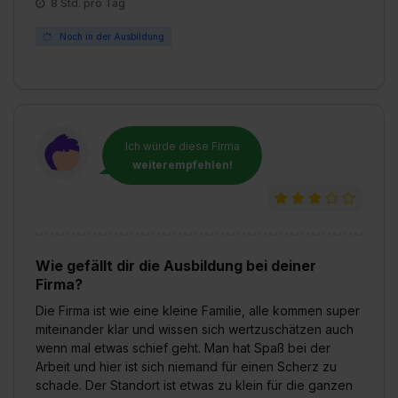
8 Std. pro Tag
erforderliche personenbezogene Daten an Social Media
Dienste, ggfs. mit Sitz in den USA, übermittelt werden.
Noch in der Ausbildung
Eine Erlaubnis hierfür kannst du auch später noch im
Einzelfall bei dem jeweiligen Inhalt erteilen. Willst du nur
bestimmte Verwendungszwecke zulassen, triff deine
Auswahl über die Checkboxen und klick auf „Auswahl
erlauben“. Die Einwilligung zur Platzierung von Cookies
Ich würde diese Firma
der Kategorien „Präferenzen“, „Statistiken“ und „Social
weiterempfehlen!
Media und Marketing“ umfasst hierbei die Einwilligung
zur Übermittlung deiner Daten in die USA (Art. 49 Abs. 1
S. 1 lit. a) DS-GVO). Die USA verfügen über kein
angemessenes Datenschutzniveau (EuGH – Schrems
Wie gefällt dir die Ausbildung bei deiner
II). Du kannst die von dir erteilte Einwilligung jederzeit mit
Firma?
Wirkung für die Zukunft ganz oder teilweise über unsere
Die Firma ist wie eine kleine Familie, alle kommen super
Datenschutzerklärung unter dem Punkt „Datenschutz-
miteinander klar und wissen sich wertzuschätzen auch
Einstellungen“ widerrufen. Weitere Informationen zu den
wenn mal etwas schief geht. Man hat Spaß bei der
einzelnen Cookies findest du durch Klick auf „Details
Arbeit und hier ist sich niemand für einen Scherz zu
zeigen“. Weitere Informationen:
Datenschutzerklärung
,
schade. Der Standort ist etwas zu klein für die ganzen
Impressum
.