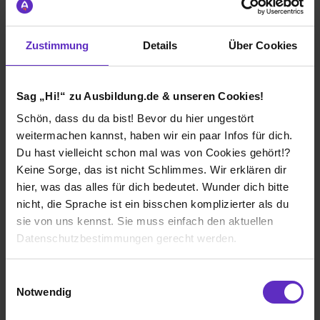
abwechslungsreich sein kann. Manchmal kann es auch
stressiger werden aber damit kann man immer gut
umgehen.
Zustimmung
Details
Über Cookies
Autohaus Bergland GmbH
Sag „Hi!“ zu Ausbildung.de & unseren Cookies!
Klassische duale Berufsausbildung
Schön, dass du da bist! Bevor du hier ungestört
weitermachen kannst, haben wir ein paar Infos für dich.
Remscheid
Du hast vielleicht schon mal was von Cookies gehört!?
2023
Keine Sorge, das ist nicht Schlimmes. Wir erklären dir
8 Std. pro Tag
hier, was das alles für dich bedeutet. Wunder dich bitte
Noch in der Ausbildung
nicht, die Sprache ist ein bisschen komplizierter als du
sie von uns kennst. Sie muss einfach den aktuellen
Datenschutzbestimmungen gerecht werden.
Die Nutzung von Cookies auf Ausbildung.de
Einwilligungsauswahl
Ich würde diese Firma
Notwendig
weiterempfehlen!
Wir verwenden Cookies zur technischen Funktion