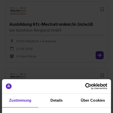
Ausbildung Kfz-Mechatroniker/in (m/w/d)
bei
Autohaus Bergland GmbH
51545 Waldbröl + 8 weitere
01.08.2026
9 freie Plätze
Ausbildung Fachkraft für Lagerlogistik (m/w/d)
bei
Autohaus Bergland GmbH
Zustimmung
Details
Über Cookies
51702 Bergneustadt