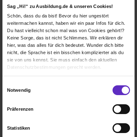
01.08.2026
Sag „Hi!“ zu Ausbildung.de & unseren Cookies!
1 freier Platz
Schön, dass du da bist! Bevor du hier ungestört
weitermachen kannst, haben wir ein paar Infos für dich.
Du hast vielleicht schon mal was von Cookies gehört!?
Keine Sorge, das ist nicht Schlimmes. Wir erklären dir
hier, was das alles für dich bedeutet. Wunder dich bitte
Ausbildung Kaufmann für Versicherungen und
nicht, die Sprache ist ein bisschen komplizierter als du
Finanzanlagen Außendienst 2026 (m/w/d)
sie von uns kennst. Sie muss einfach den aktuellen
Kürten
Datenschutzbestimmungen gerecht werden.
bei
Autohaus Bergland GmbH
Die Nutzung von Cookies auf Ausbildung.de
Einwilligungsauswahl
51515 Kürten
Notwendig
Wir verwenden Cookies zur technischen Funktion
15.08.2026
unserer Webseite („Notwendig“), um von dir bei
1 freier Platz
Präferenzen
Benutzung der Webseite getroffenen Einstellungen zu
speichern ( „Präferenzen“), die Zugriffe auf unsere
Webseite zu analysieren („Statistiken“), um
Statistiken
Informationen zu deiner Verwendung unserer Website an