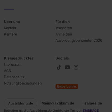
Datenschutzerklärung unter dem Punkt „Datenschutz-
Einstellungen“ widerrufen. Weitere Informationen zu den
einzelnen Cookies findest du durch Klick auf „Details
zeigen“. Weitere Informationen:
Datenschutzerklärung
,
Über uns
Für dich
Impressum
.
Kontakt
Inserieren
Karriere
Anmelden
Ausbildungsbarometer 2026
Kleingedrucktes
Socials
Impressum
AGB
Datenschutz
Nutzungsbedingungen
MeinPraktikum.de
Trainee.de
Ausbildung.de
Betreiber ist die Ausbildung.de GmbH, die Teil der
EMBRACE