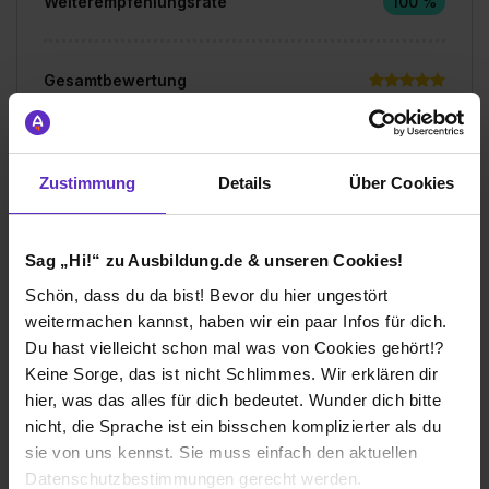
Weiterempfehlungsrate
100 %
Gesamtbewertung
Aufgaben & Lernerfolg
Spaßfaktor & Atmosphäre
Zustimmung
Details
Über Cookies
Bewerte jetzt deine Ausbildung
Sag „Hi!“ zu Ausbildung.de & unseren Cookies!
Schön, dass du da bist! Bevor du hier ungestört
weitermachen kannst, haben wir ein paar Infos für dich.
Du hast vielleicht schon mal was von Cookies gehört!?
Keine Sorge, das ist nicht Schlimmes. Wir erklären dir
hier, was das alles für dich bedeutet. Wunder dich bitte
Ich würde diese Firma
nicht, die Sprache ist ein bisschen komplizierter als du
weiterempfehlen!
sie von uns kennst. Sie muss einfach den aktuellen
Datenschutzbestimmungen gerecht werden.