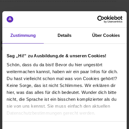
Wusstest du schon, dass...
- Wusstest du schon, dass die BÄKO WEST eG trotz ihrer
langen Tradition ein innovatives Unternehmen ist und
Zustimmung
Details
Über Cookies
technisch immer auf dem neuesten Stand in der
Arbeitsplatzgestaltung bleibt? - Wusstest du schon, dass die
BÄKO WEST eG nicht nur ein fairer Arbeitgeber ist, sondern
auch Wert auf eine gerechte Arbeitsumgebung legt? -
Sag „Hi!“ zu Ausbildung.de & unseren Cookies!
Wusstest du schon, dass die BÄKO auf ihrem Gebiet
Schön, dass du da bist! Bevor du hier ungestört
marktführend ist und stets die höchsten Standards in
weitermachen kannst, haben wir ein paar Infos für dich.
Produkten und Dienstleistungen setzt?
Du hast vielleicht schon mal was von Cookies gehört!?
Keine Sorge, das ist nicht Schlimmes. Wir erklären dir
hier, was das alles für dich bedeutet. Wunder dich bitte
nicht, die Sprache ist ein bisschen komplizierter als du
sie von uns kennst. Sie muss einfach den aktuellen
Datenschutzbestimmungen gerecht werden.
Die Nutzung von Cookies auf Ausbildung.de
Einwilligungsauswahl