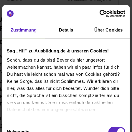
Ausbildung bei Bundesanstalt für
Finanzdienstleistungsaufsicht
Zustimmung
Details
Über Cookies
Die
Bundesanstalt für Finanzdienstleistungsaufsicht
(BaFin) ist die deutsche Finanzaufsicht.
Sag „Hi!“ zu Ausbildung.de & unseren Cookies!
Wir stellen sicher, dass das Finanzsystem in Deutschland
Schön, dass du da bist! Bevor du hier ungestört
funktionsfähig, stabil und integer bleibt. Und wir schützen die
weitermachen kannst, haben wir ein paar Infos für dich.
Verbraucher*innen.
Du hast vielleicht schon mal was von Cookies gehört!?
Keine Sorge, das ist nicht Schlimmes. Wir erklären dir
Als schlagkräftige Aufsicht sorgen wir dafür, dass sich
hier, was das alles für dich bedeutet. Wunder dich bitte
Marktteilnehmende an die Regeln halten. Damit alle
nicht, die Sprache ist ein bisschen komplizierter als du
Bankkund*innen, Versicherten und Anleger*innen dem
sie von uns kennst. Sie muss einfach den aktuellen
Finanzsystem vertrauen können.
Datenschutzbestimmungen gerecht werden.
Um das zu gewährleisten, arbeiten im
#teambafin
rund
Die Nutzung von Cookies auf Ausbildung.de
Einwilligungsauswahl
2.900 hochqualifizierte Kolleg*innen gemeinsam an unseren
Notwendig