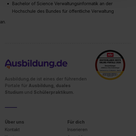
einverstanden, dass dir nach Setzen der Cookies externe
Bachelor of Science Verwaltungsinformatik an der
Inhalte (z.B. Videos oder Posts) angezeigt und hierfür
Hochschule des Bundes für öffentliche Verwaltung
erforderliche personenbezogene Daten an Social Media
an.
Dienste, ggfs. mit Sitz in den USA, übermittelt werden.
Eine Erlaubnis hierfür kannst du auch später noch im
Einzelfall bei dem jeweiligen Inhalt erteilen. Willst du nur
bestimmte Verwendungszwecke zulassen, triff deine
Auswahl über die Checkboxen und klick auf „Auswahl
erlauben“. Die Einwilligung zur Platzierung von Cookies
der Kategorien „Präferenzen“, „Statistiken“ und „Social
Media und Marketing“ umfasst hierbei die Einwilligung
Ausbildung.de ist eines der führenden
zur Übermittlung deiner Daten in die USA (Art. 49 Abs. 1
Portale für
Ausbildung, duales
S. 1 lit. a) DS-GVO). Die USA verfügen über kein
Studium
und
Schülerpraktikum.
angemessenes Datenschutzniveau (EuGH – Schrems
II). Du kannst die von dir erteilte Einwilligung jederzeit mit
Wirkung für die Zukunft ganz oder teilweise über unsere
Datenschutzerklärung unter dem Punkt „Datenschutz-
Über uns
Für dich
Einstellungen“ widerrufen. Weitere Informationen zu den
Kontakt
Inserieren
einzelnen Cookies findest du durch Klick auf „Details