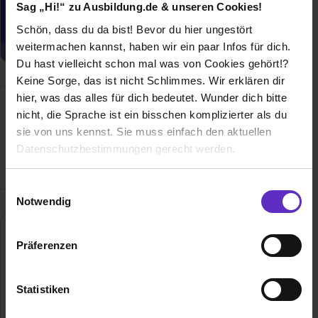
zugeschickt bekommen?
Sag „Hi!“ zu Ausbildung.de & unseren Cookies!
Jetzt aktivieren
Schön, dass du da bist! Bevor du hier ungestört
weitermachen kannst, haben wir ein paar Infos für dich.
Du hast vielleicht schon mal was von Cookies gehört!?
Keine Sorge, das ist nicht Schlimmes. Wir erklären dir
hier, was das alles für dich bedeutet. Wunder dich bitte
nicht, die Sprache ist ein bisschen komplizierter als du
Wusstest du schon, dass...
sie von uns kennst. Sie muss einfach den aktuellen
unsere Azubis bei guten Leistungen sehr gute
Datenschutzbestimmungen gerecht werden.
Übernahmechancen haben?
Die Nutzung von Cookies auf Ausbildung.de
Einwilligungsauswahl
Notwendig
Wir verwenden Cookies zur technischen Funktion
unserer Webseite („Notwendig“), um von dir bei
MUO Polyolefine GmbH Münchsmünster
Präferenzen
Benutzung der Webseite getroffenen Einstellungen zu
Berghauser Weg 50
speichern ( „Präferenzen“), die Zugriffe auf unsere
85126 Münchsmünster
Webseite zu analysieren („Statistiken“), um
Statistiken
+49840276440
Informationen zu deiner Verwendung unserer Website an
E-Mail anzeigen