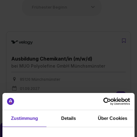
Ausbildung Chemikant/in (m/w/d)
bei
MUO Polyolefine GmbH Münchsmünster
85126 Münchsmünster
01.09.2027
7 freie Plätze
Zustimmung
Details
Über Cookies
Du möchtest neue Stellen automatisch