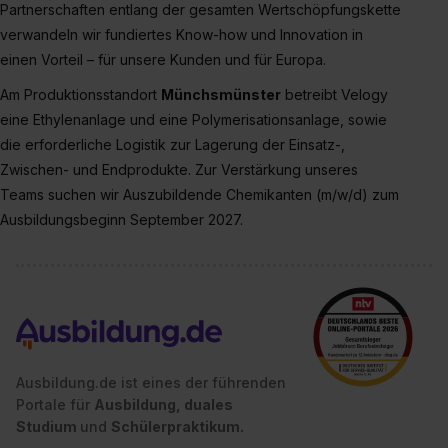
Auswahl über die Checkboxen und klick auf „Auswahl
Partnerschaften entlang der gesamten Wertschöpfungskette
erlauben“. Die Einwilligung zur Platzierung von Cookies
verwandeln wir fundiertes Know-how und Innovation in
der Kategorien „Präferenzen“, „Statistiken“ und „Social
einen Vorteil – für unsere Kunden und für Europa.
Media und Marketing“ umfasst hierbei die Einwilligung
Am Produktionsstandort
Münchsmünster
betreibt Velogy
zur Übermittlung deiner Daten in die USA (Art. 49 Abs. 1
eine Ethylenanlage und eine Polymerisationsanlage, sowie
S. 1 lit. a) DS-GVO). Die USA verfügen über kein
die erforderliche Logistik zur Lagerung der Einsatz-,
angemessenes Datenschutzniveau (EuGH – Schrems
Zwischen- und Endprodukte. Zur Verstärkung unseres
II). Du kannst die von dir erteilte Einwilligung jederzeit mit
Teams suchen wir Auszubildende Chemikanten (m/w/d) zum
Wirkung für die Zukunft ganz oder teilweise über unsere
Ausbildungsbeginn September 2027.
Datenschutzerklärung unter dem Punkt „Datenschutz-
Einstellungen“ widerrufen. Weitere Informationen zu den
einzelnen Cookies findest du durch Klick auf „Details
zeigen“. Weitere Informationen:
Datenschutzerklärung
,
Impressum
.
Ausbildung.de ist eines der führenden
Portale für
Ausbildung, duales
Studium
und
Schülerpraktikum.