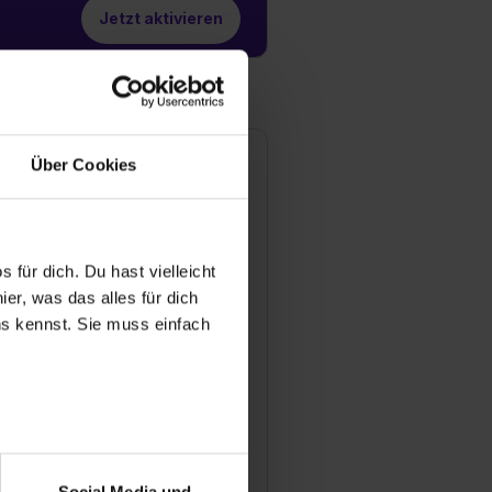
Jetzt aktivieren
Über Cookies
asler AG
 der Strusbek 60-62
2926 Ahrensburg
170 7993969
 für dich. Du hast vielleicht
Mail anzeigen
er, was das alles für dich
ündungsjahr
uns kennst. Sie muss einfach
88
tarbeiter
. 850
satz
r bei Benutzung der
. 203 Mio € (2023)
bseite zu analysieren
Social Media und