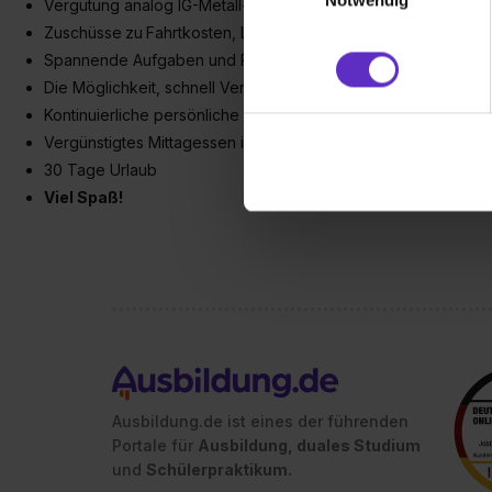
Vergütung analog IG-Metall-Tarifvertrag
(„Statistiken“), um Informat
Zuschüsse
zu Fahrtkosten, Lehrmittel, Zusatzunterricht u.v.m.
und Analysen weiterzugeben 
Spannende Aufgaben und Projekte
Partner führen diese Informa
Die Möglichkeit, schnell Verantwortung zu übernehmen
sie im Rahmen deiner Nutzun
Kontinuierliche persönliche und fachliche Entwicklung
dem Setzen der Cookies und
Vergünstigtes Mittagessen im hauseigenen Bistro
zu. . In diesem Fall sowie b
30 Tage Urlaub
einverstanden, dass dir nach
Viel Spaß!
erforderliche personenbezoge
Erlaubnis hierfür kannst du a
Verwendungszwecke zulassen,
Einwilligung zur Platzierung
umfasst hierbei die Einwillig
verfügen über kein angemess
jederzeit mit Wirkung für di
„Datenschutz-Einstellungen“ 
„Details zeigen“. Weitere In
Ausbildung.de ist eines der führenden
Portale für
Ausbildung, duales Studium
und
Schülerpraktikum.