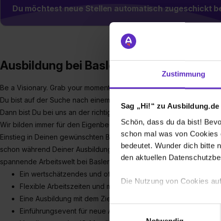
Du möchtest neue Stellen automatisch zugeschickt
Ausbildung bei Basler AG
Zustimmung
Be a Visionary. Grab your moment.
Du bist auf der Suche nach einem Ausbildungsplatz, bei dem Du gefö
Sag „Hi!“ zu Ausbildung.de
Dann bist Du bei uns an der richtigen Adresse!
Schön, dass du da bist! Bevor
Wir bilden immer für den Eigenbedarf aus, mit dem klaren Ziel der 
schon mal was von Cookies ge
Einstieg in Deinen gewünschten Bereich nach Ende Deiner Ausbildu
bedeutet. Wunder dich bitte n
schon während Deiner Ausbildung entsprechende Schwerpunkte setz
den aktuellen Datenschutzb
spannende Arbeitswelt bei Basler kennen. Basler bietet Dir
Ein wertschätzendes und offenes Miteinander
Die Nutzung von Cookies auf
Flexible Arbeitszeiten und mobiles Arbeiten
Eine Ausbildung mit dem Ziel der Übernahme
Wir verwenden Cookies zur t
Einwilligungsauswahl
Einführungsevent für neue Auszubildende und duale Studier
Webseite getroffenen Einstel
Notwendig