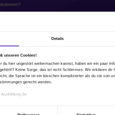
 bekommen?
Details
B
An
rdert wirst und Deine Talente entfalten kannst?
2
 & unseren Cookies!
0
 du hier ungestört weitermachen kannst, haben wir ein paar Infos
Übernahme in eine Festanstellung. Um Dich auf den
E-
hört!? Keine Sorge, das ist nicht Schlimmes. Wir erklären dir hi
ng so gut wie möglich vorzubereiten, kannst Du
Gr
icht, die Sprache ist ein bisschen komplizierter als du sie von 
en. Gestalte Deine Ausbildung mit und lerne die
19
estimmungen gerecht werden.
Mi
 Ausbildung.de
ca
Um
echnischen Funktion unserer Webseite („Notwendig“), um von di
ca
ende
lungen zu speichern ( „Präferenzen“), die Zugriffe auf unsere We
Präferenzen
Statistiken