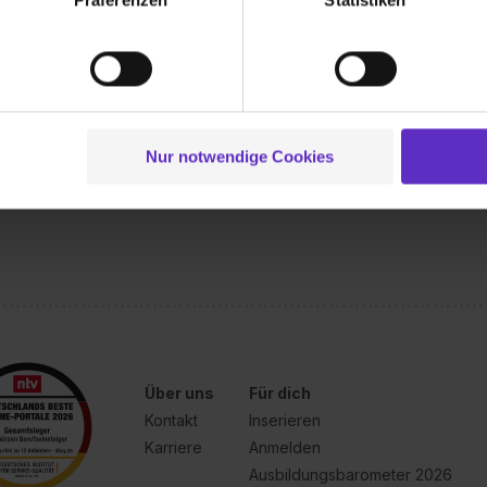
Br
ionen zu deiner Verwendung unserer Website an unsere Partner f
El
und um Inhalte und Anzeigen zu personalisieren („Social Media 
So
tionen möglicherweise mit weiteren Daten zusammen, die du ihnen
In
g der Dienste gesammelt haben. Durch Klick auf den Button „C
 der Datenverarbeitung für alle genannten Verwendungszweck
ei der separaten Aktivierung von „Social Media und Marketing“ bi
Nur notwendige Cookies
 Setzen der Cookies externe Inhalte (z.B. Videos oder Posts) an
ne Daten an Social Media Dienste, ggfs. mit Sitz in den USA, üb
uch später noch im Einzelfall bei dem jeweiligen Inhalt erteilen. 
 triff deine Auswahl über die Checkboxen und klick auf „Auswa
 von Cookies der Kategorien „Präferenzen“, „Statistiken“ und „So
ung zur Übermittlung deiner Daten in die USA (Art. 49 Abs. 1 S. 
enes Datenschutzniveau (EuGH – Schrems II). Du kannst die von 
e Zukunft ganz oder teilweise über unsere Datenschutzerklärung 
widerrufen. Weitere Informationen zu den einzelnen Cookies find
Über uns
Für dich
formationen:
Datenschutzerklärung
,
Impressum
.
Kontakt
Inserieren
Karriere
Anmelden
Ausbildungsbarometer 2026