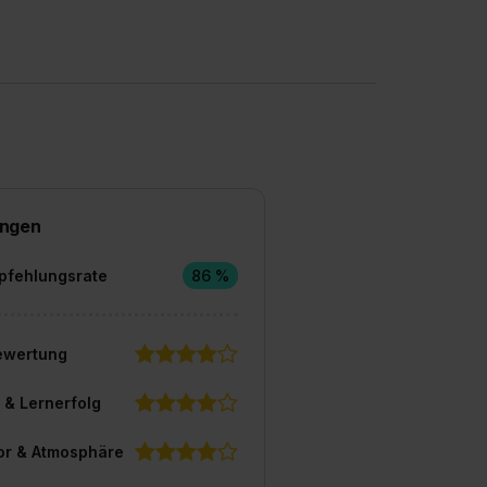
ngen
pfehlungsrate
86 %
ewertung
 & Lernerfolg
or & Atmosphäre