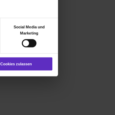
r bei Benutzung der
bseite zu analysieren
Social Media und
ür soziale Medien, Werbung
Marketing
und Marketing“). Unsere
 bereitgestellt hast oder die
ookies zulassen“ stimmst du
e (ausgenommen „Notwendig“)
st du auch damit
Cookies zulassen
gezeigt und hierfür
ermittelt werden. Eine
Willst du nur bestimmte
hl erlauben“. Die
cial Media und Marketing“
1 lit. a) DS-GVO). Die USA
dir erteilte Einwilligung
unter dem Punkt