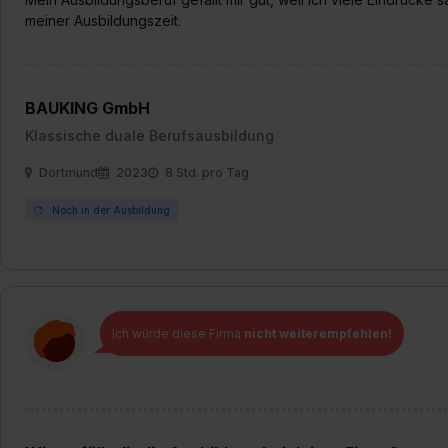
„Datenschutz-Einstellungen“ 
meiner Ausbildungszeit.
„Details zeigen“. Weitere In
BAUKING GmbH
Klassische duale Berufsausbildung
Dortmund
2023
8 Std. pro Tag
Noch in der Ausbildung
Ich würde diese Firma
nicht weiterempfehlen!