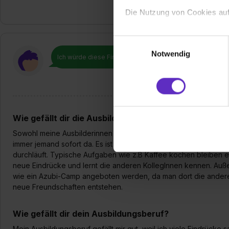
Die Nutzung von Cookies auf
Wir verwenden Cookies zur t
Einwilligungsauswahl
Webseite getroffenen Einstel
Notwendig
Ich würde diese Firma
weiterempfehlen!
(„Statistiken“), um Informat
und Analysen weiterzugeben 
Partner führen diese Informa
sie im Rahmen deiner Nutzun
dem Setzen der Cookies und
Wie gefällt dir die Ausbildung bei deiner Firma?
zu. . In diesem Fall sowie b
Sowohl meine Ausbilderinnen als auch meine andere Kollegen sind
einverstanden, dass dir nach
immer jemand sofort da. Es ist schön, dass man während der Au
erforderliche personenbezoge
durchläuft. Typische Aufgaben wie z.B Kaffee kochen bleiben 
Erlaubnis hierfür kannst du a
neue Eindrücke und lernt die anderen KollegInnen kennen. Außerd
Verwendungszwecke zulassen,
wie ein Azubi-Camp angeboten werden, da man dort die ander
Einwilligung zur Platzierung
neue Freundschaften entstehen.
umfasst hierbei die Einwillig
verfügen über kein angemess
Wie gefällt dir dein Ausbildungsberuf?
jederzeit mit Wirkung für di
Mein Ausbildungsberuf gefällt mir gut, weil ich viele Eindrüc