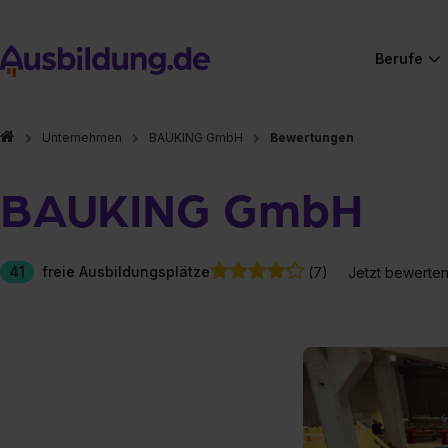
Berufe
Unternehmen
BAUKING GmbH
Bewertungen
BAUKING GmbH
41
freie Ausbildungsplätze
(7)
Jetzt bewerte
Hier gibt es (eigentlich
Hier gibt es (eigentlich
Hier gibt es (eigentlich