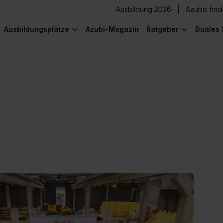
Ausbildung 2026
Azubis fin
Ausbildungsplätze
Azubi-Magazin
Ratgeber
Duales 
n
) was Cooles zu sehen!
) was Cooles zu sehen!
) was Cooles zu sehen!