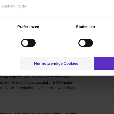
 Ausbildung.de
echnischen Funktion unserer Webseite („Notwendig“), um von di
lungen zu speichern ( „Präferenzen“), die Zugriffe auf unsere We
Präferenzen
Statistiken
ionen zu deiner Verwendung unserer Website an unsere Partner f
und um Inhalte und Anzeigen zu personalisieren („Social Media 
tionen möglicherweise mit weiteren Daten zusammen, die du ihnen
g der Dienste gesammelt haben. Durch Klick auf den Button „C
 der Datenverarbeitung für alle genannten Verwendungszweck
ei der separaten Aktivierung von „Social Media und Marketing“ bi
Nur notwendige Cookies
 alle nett. Wenn man Hilfe benötigt, ist
 Setzen der Cookies externe Inhalte (z.B. Videos oder Posts) an
sbildung, viele verschiedene Abteilungen
ne Daten an Social Media Dienste, ggfs. mit Sitz in den USA, üb
einem erspart. Dadurch bekommt man viele
uch später noch im Einzelfall bei dem jeweiligen Inhalt erteilen. 
em ist es toll, dass zusätzliche Aktivitäten
 triff deine Auswahl über die Checkboxen und klick auf „Auswa
en Azubis kennenlernt, zusammen wächst und
 von Cookies der Kategorien „Präferenzen“, „Statistiken“ und „So
ung zur Übermittlung deiner Daten in die USA (Art. 49 Abs. 1 S. 
enes Datenschutzniveau (EuGH – Schrems II). Du kannst die von 
e Zukunft ganz oder teilweise über unsere Datenschutzerklärung 
ke sammeln kann und eine menge erlebe während