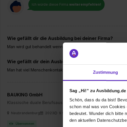
Ich würde diese Firma
weiterempfehlen!
Wie gefällt dir die Ausbildung bei deiner Firma?
Man wird gut behandelt wenn man weiß wie man sich zu geben 
Wie gefällt dir dein Ausbildungsberuf?
Man hat viel Menschenkontakt und man lernt nochmal verschie
Zustimmung
Sag „Hi!“ zu Ausbildung.de
BAUKING GmbH
Schön, dass du da bist! Bevor
Klassische duale Berufsausbildung
schon mal was von Cookies ge
Neubrandenburg
2023
9 Std. pro Tag
bedeutet. Wunder dich bitte n
den aktuellen Datenschutzb
Übernommen