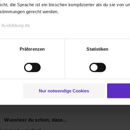
icht, die Sprache ist ein bisschen komplizierter als du sie von 
estimmungen gerecht werden.
istik (m/w/d)
 Co. KG
 Ausbildung.de
echnischen Funktion unserer Webseite („Notwendig“), um von di
lungen zu speichern ( „Präferenzen“), die Zugriffe auf unsere We
Präferenzen
Statistiken
ionen zu deiner Verwendung unserer Website an unsere Partner f
und um Inhalte und Anzeigen zu personalisieren („Social Media 
tionen möglicherweise mit weiteren Daten zusammen, die du ihnen
 bekommen?
g der Dienste gesammelt haben. Durch Klick auf den Button „C
 der Datenverarbeitung für alle genannten Verwendungszweck
ei der separaten Aktivierung von „Social Media und Marketing“ bi
Nur notwendige Cookies
 Setzen der Cookies externe Inhalte (z.B. Videos oder Posts) an
ne Daten an Social Media Dienste, ggfs. mit Sitz in den USA, üb
uch später noch im Einzelfall bei dem jeweiligen Inhalt erteilen. 
 triff deine Auswahl über die Checkboxen und klick auf „Auswa
Wusstest du schon, dass...
 von Cookies der Kategorien „Präferenzen“, „Statistiken“ und „So
ung zur Übermittlung deiner Daten in die USA (Art. 49 Abs. 1 S. 