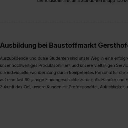
der Baustoffmarkt an 4 Standorten knapp 100 Mit
verfügen über kein angemess
jederzeit mit Wirkung für di
„Datenschutz-Einstellungen“ 
„Details zeigen“. Weitere In
Ausbildung bei Baustoffmarkt Gerstho
Auszubildende und duale Studenten sind unser Weg in eine erfolgr
unser hochwertiges Produktsortiment und unsere vielfältigen Service
die individuelle Fachberatung durch kompetentes Personal für die Z
auf eine fast 60-jährige Firmengeschichte zurück. Als Händler und E
Zukunft das Ziel, unsere Kunden mit Professionalität, Aufrichtigkei