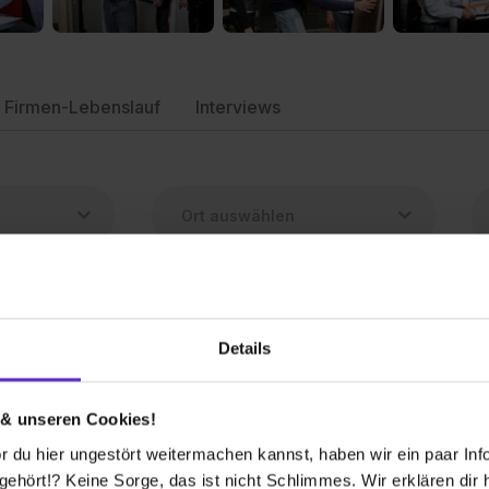
Firmen-Lebenslauf
Interviews
Details
Groß- und Außenhandelsmanagement (m/w/d)
 Co. KG
 & unseren Cookies!
 freie Plätze
 du hier ungestört weitermachen kannst, haben wir ein paar Infos
hört!? Keine Sorge, das ist nicht Schlimmes. Wir erklären dir hi