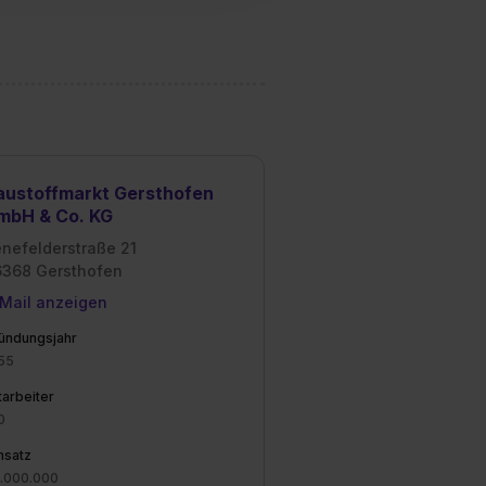
dir erteilte Einwilligung
unter dem Punkt
est du durch Klick auf
austoffmarkt Gersthofen
mbH & Co. KG
nefelderstraße 21
6368 Gersthofen
Mail anzeigen
ündungsjahr
55
tarbeiter
0
satz
.000.000