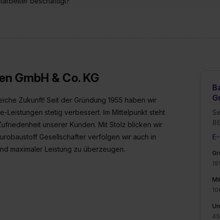
arbeiter beschäftigt?
enes Datenschutzniveau (EuGH – Schrems II). Du kannst die von 
e Zukunft ganz oder teilweise über unsere Datenschutzerklärung 
widerrufen. Weitere Informationen zu den einzelnen Cookies find
formationen:
Datenschutzerklärung
,
Impressum
.
fen GmbH & Co. KG
B
G
eiche Zukunft! Seit der Gründung 1955 haben wir
-Leistungen stetig verbessert. Im Mittelpunkt steht
Se
8
ufriedenheit unserer Kunden. Mit Stolz blicken wir
urobaustoff Gesellschafter verfolgen wir auch in
E-
t und maximaler Leistung zu überzeugen.
Gr
19
Mi
10
Um
45