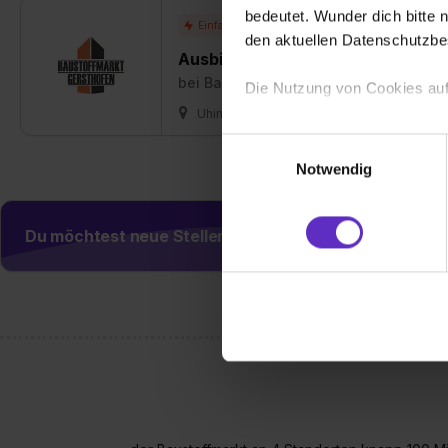
bedeutet. Wunder dich bitte n
den aktuellen Datenschutzb
Ausbildung Fachkraft für Lagerlog
bei
Baustoffmarkt Gersthofen GmbH &
Die Nutzung von Cookies auf
Uhingen
01.09.2026
1 freier Platz
Wir verwenden Cookies zur t
Einwilligungsauswahl
Webseite getroffenen Einstel
Notwendig
(„Statistiken“), um Informat
und Analysen weiterzugeben 
Partner führen diese Informa
Du möchtest neue Stellen automatisch zugeschickt
sie im Rahmen deiner Nutzun
dem Setzen der Cookies und
zu. . In diesem Fall sowie b
einverstanden, dass dir nach
erforderliche personenbezoge
Erlaubnis hierfür kannst du a
Verwendungszwecke zulassen,
Einwilligung zur Platzierung
umfasst hierbei die Einwillig