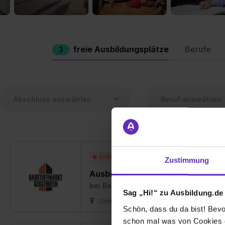
freie Ausbildungsplätze
Berufe
3
Zustimmung
Ausbildung Kaufmann/-frau für 
bei
Baustoffmarkt Gersthofen GmbH &
Sag „Hi!“ zu Ausbildung.de
Uhingen + 1 weitere
01.09.2026
2
Schön, dass du da bist! Bevor
schon mal was von Cookies ge