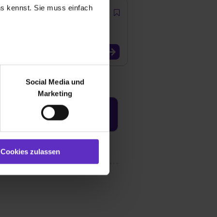
uns kennst. Sie muss einfach
r bei Benutzung der
bseite zu analysieren
Social Media und
ür soziale Medien, Werbung
Marketing
und Marketing“). Unsere
 bereitgestellt hast oder die
Jetzt aktivieren
ookies zulassen“ stimmst du
e (ausgenommen „Notwendig“)
st du auch damit
Cookies zulassen
gezeigt und hierfür
ermittelt werden. Eine
Willst du nur bestimmte
hl erlauben“. Die
cial Media und Marketing“
1 lit. a) DS-GVO). Die USA