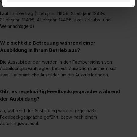
vergütet?
Datenverarbeitung für alle genannten
Verwendungszwecke (ausgenommen „Notwendig“) zu. .
Laut Tarifvertrag (1.Lehrjahr: 1180€, 2.Lehrjahr: 1288€,
In diesem Fall sowie bei der separaten Aktivierung von
3.Lehrjahr: 1349€, 4.Lehrjahr: 1448€, zzgl. Urlaubs- und
„Social Media und Marketing“ bist du auch damit
Weihnachtsgeld)
einverstanden, dass dir nach Setzen der Cookies externe
Inhalte (z.B. Videos oder Posts) angezeigt und hierfür
Wie sieht die Betreuung während einer
erforderliche personenbezogene Daten an Social Media
Ausbildung in Ihrem Betrieb aus?
Dienste, ggfs. mit Sitz in den USA, übermittelt werden.
Eine Erlaubnis hierfür kannst du auch später noch im
Die Auszubildenden werden in den Fachbereichen von
Ausbildungsbeauftragten betreut. Zusätzlich kümmern sich
Einzelfall bei dem jeweiligen Inhalt erteilen. Willst du nur
zwei Hauptamtliche Ausbilder um die Auszubildenden.
bestimmte Verwendungszwecke zulassen, triff deine
Auswahl über die Checkboxen und klick auf „Auswahl
erlauben“. Die Einwilligung zur Platzierung von Cookies
Gibt es regelmäßig Feedbackgespräche während
der Kategorien „Präferenzen“, „Statistiken“ und „Social
der Ausbildung?
Media und Marketing“ umfasst hierbei die Einwilligung
Ja, während der Ausbildung werden regelmäßig
zur Übermittlung deiner Daten in die USA (Art. 49 Abs. 1
Feedbackgespräche geführt, bspw. nach einem
S. 1 lit. a) DS-GVO). Die USA verfügen über kein
Abteilungswechsel.
angemessenes Datenschutzniveau (EuGH – Schrems
II). Du kannst die von dir erteilte Einwilligung jederzeit mit