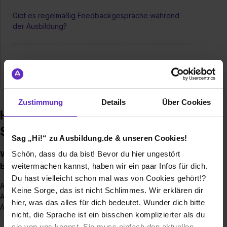
Gibt es regelmäßig Feedbackgespräche während
der Ausbildung?
Wie groß sind die Chancen nach fertiger Ausbildung
bei Ihnen übernommen zu werden?
Zustimmung
Details
Über Cookies
Häufige Fragen zur Ausbildung –
Simtra Deutschland GmbH
Sag „Hi!“ zu Ausbildung.de & unseren Cookies!
Welche Ausbildungen/Dualen Studiengänge
Schön, dass du da bist! Bevor du hier ungestört
bieten Sie an?
weitermachen kannst, haben wir ein paar Infos für dich.
Du hast vielleicht schon mal was von Cookies gehört!?
Ausbildung zum Pharmakanten (m/w/d)
Keine Sorge, das ist nicht Schlimmes. Wir erklären dir
Ausbildung zum Chemielaboranten (m/w/d)
hier, was das alles für dich bedeutet. Wunder dich bitte
Ausbildung zur Produktionsfachkraft Chemie
nicht, die Sprache ist ein bisschen komplizierter als du
sie von uns kennst. Sie muss einfach den aktuellen