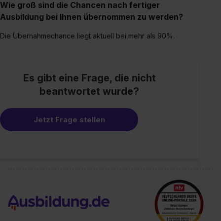
Wie groß sind die Chancen nach fertiger
Wirkung für die Zukunft ganz oder teilweise über unsere
Ausbildung bei Ihnen übernommen zu werden?
Datenschutzerklärung unter dem Punkt „Datenschutz-
Einstellungen“ widerrufen. Weitere Informationen zu den
Die Übernahmechance liegt aktuell bei mehr als 90%.
einzelnen Cookies findest du durch Klick auf „Details
zeigen“. Weitere Informationen:
Datenschutzerklärung
,
Impressum
.
Es gibt eine Frage, die nicht
beantwortet wurde?
Jetzt Frage stellen