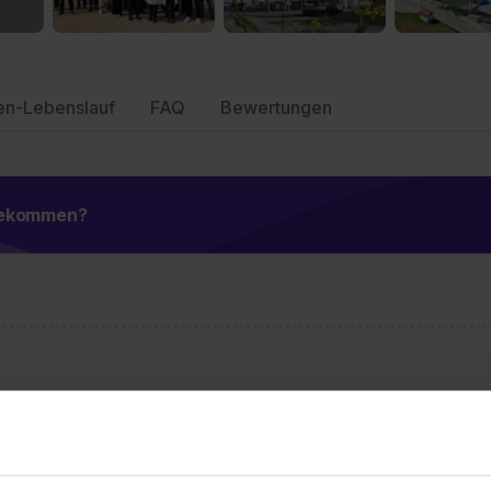
en-Lebenslauf
FAQ
Bewertungen
 bekommen?
Wusstest du schon, dass...
t sogar Trinkwasserspeicher abgedichtet