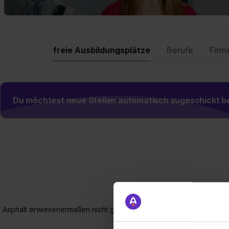
freie Ausbildungsplätze
Berufe
Firm
Du möchtest neue Stellen automatisch zugeschickt
Asphalt erwiesenermaßen nicht gesundheitschädlich ist – und dami
werden?