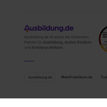
Ausbildung.de ist eines der führenden
Portale für
Ausbildung, duales Studium
und
Schülerpraktikum.
MeinPraktikum.de
Tra
Ausbildung.de