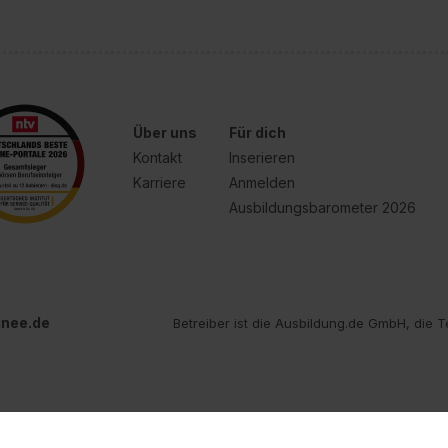
Über uns
Für dich
Kontakt
Inserieren
Karriere
Anmelden
Ausbildungsbarometer 2026
inee.de
Betreiber ist die Ausbildung.de GmbH, die T