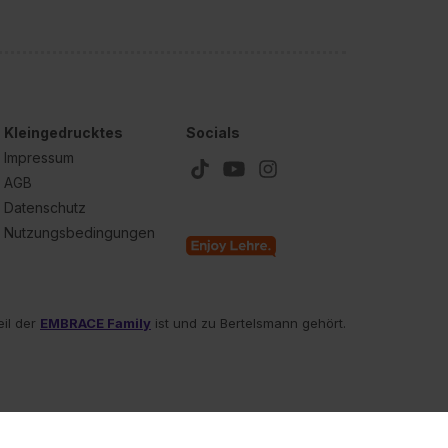
Kleingedrucktes
Socials
Impressum
AGB
Datenschutz
Nutzungsbedingungen
eil der
EMBRACE Family
ist und zu Bertelsmann gehört.