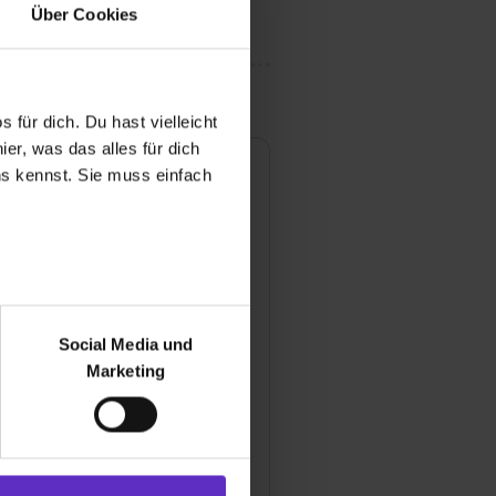
Über Cookies
 für dich. Du hast vielleicht
er, was das alles für dich
uns kennst. Sie muss einfach
r bei Benutzung der
bseite zu analysieren
Social Media und
ür soziale Medien, Werbung
Marketing
rische Asphaltmischwerke
und Marketing“). Unsere
 & Co. KG für
 bereitgestellt hast oder die
ßenbaustoffe
ookies zulassen“ stimmst du
traße 7
e (ausgenommen „Notwendig“)
 Brunnthal
st du auch damit