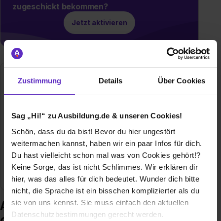
zugeschickt bekommen?
Jetzt aktivieren
Becker Plastics GmbH
Zustimmung
Details
Über Cookies
Am Bahnhof 3
45711 Datteln
Sag „Hi!“ zu Ausbildung.de & unseren Cookies!
+49 1709174941
Schön, dass du da bist! Bevor du hier ungestört
E-Mail anzeigen
weitermachen kannst, haben wir ein paar Infos für dich.
Gründungsjahr
1992
Du hast vielleicht schon mal was von Cookies gehört!?
Keine Sorge, das ist nicht Schlimmes. Wir erklären dir
Mitarbeiter
95
hier, was das alles für dich bedeutet. Wunder dich bitte
nicht, die Sprache ist ein bisschen komplizierter als du
sie von uns kennst. Sie muss einfach den aktuellen
Ausbildung bei Becker Plastics
Datenschutzbestimmungen gerecht werden.