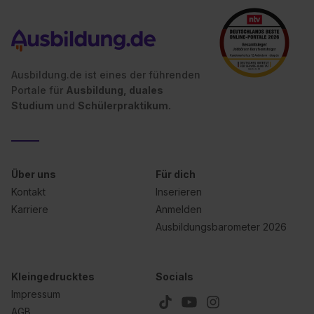
angemessenes Datenschutzniveau (EuGH – Schrems
II). Du kannst die von dir erteilte Einwilligung jederzeit mit
Wirkung für die Zukunft ganz oder teilweise über unsere
Datenschutzerklärung unter dem Punkt „Datenschutz-
Ausbildung.de ist eines der führenden
Einstellungen“ widerrufen. Weitere Informationen zu den
Portale für
Ausbildung, duales
einzelnen Cookies findest du durch Klick auf „Details
Studium
und
Schülerpraktikum.
zeigen“. Weitere Informationen:
Datenschutzerklärung
,
Impressum
.
Über uns
Für dich
Kontakt
Inserieren
Karriere
Anmelden
Ausbildungsbarometer 2026
Kleingedrucktes
Socials
Impressum
AGB