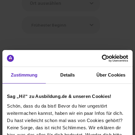
Zustimmung
Details
Über Cookies
Ausbildung Pflegefachmann/-frau (m/w/d)
bei
bekra© GmbH & Co.KG
Sag „Hi!“ zu Ausbildung.de & unseren Cookies!
78333 Stockach
01.09.2026
Schön, dass du da bist! Bevor du hier ungestört
weitermachen kannst, haben wir ein paar Infos für dich.
1 freier Platz
Du hast vielleicht schon mal was von Cookies gehört!?
Keine Sorge, das ist nicht Schlimmes. Wir erklären dir
hier, was das alles für dich bedeutet. Wunder dich bitte