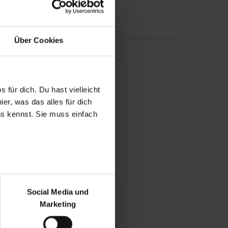
n
Über Cookies
 dich richtig
 für dich. Du hast vielleicht
er, was das alles für dich
uns kennst. Sie muss einfach
ch deiner Bewerbung weiter
ionen zu uns und unserer
r bei Benutzung der
bseite zu analysieren
Social Media und
ür soziale Medien, Werbung
Marketing
und Marketing“). Unsere
 bereitgestellt hast oder die