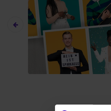
Das hier ist ein Platzhalter für
frei.
Ja, ich erlaube die ext
Ich bin damit einverstanden, dass
an Drittplattformen übermittelt werd