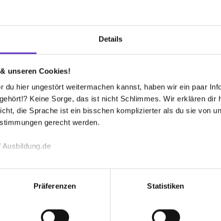
Firmen-Lebenslauf
Interviews
FAQ
Bewertunge
Details
er Sparkasse
 & unseren Cookies!
nach oben
So bewirbst du
 du hier ungestört weitermachen kannst, haben wir ein paar Infos
hört!? Keine Sorge, das ist nicht Schlimmes. Wir erklären dir hi
icht, die Sprache ist ein bisschen komplizierter als du sie von 
ir bekommen.
So geht es na
estimmungen gerecht werden.
 Ausbildung.de
Mehr Informat
Ausbildung
echnischen Funktion unserer Webseite („Notwendig“), um von di
e bzw. des Abschluss­zeugnisses)
lungen zu speichern ( „Präferenzen“), die Zugriffe auf unsere We
Präferenzen
Statistiken
ionen zu deiner Verwendung unserer Website an unsere Partner f
und um Inhalte und Anzeigen zu personalisieren („Social Media 
tionen möglicherweise mit weiteren Daten zusammen, die du ihnen