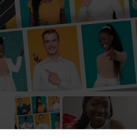
 Video-Content von YouTube. Neugierig? Dann schalte die Inhalte jetzt
ernen Inhalte von YouTube.
 mir die externen Inhalte angezeigt werden. Personenbezogene Daten könne
en. Mehr Infos gibt es in der
Datenschutzerklärung
.