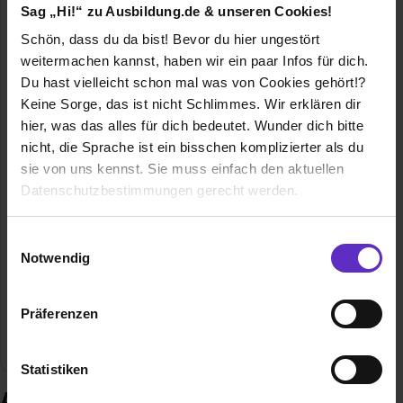
Sag „Hi!“ zu Ausbildung.de & unseren Cookies!
Schön, dass du da bist! Bevor du hier ungestört
weitermachen kannst, haben wir ein paar Infos für dich.
Du hast vielleicht schon mal was von Cookies gehört!?
Keine Sorge, das ist nicht Schlimmes. Wir erklären dir
Beucke & Söhne GmbH & Co. KG
hier, was das alles für dich bedeutet. Wunder dich bitte
In der Garte 11-13
nicht, die Sprache ist ein bisschen komplizierter als du
49201 Dissen am Teutoburger Wald
sie von uns kennst. Sie muss einfach den aktuellen
E-Mail anzeigen
Datenschutzbestimmungen gerecht werden.
Gründungsjahr
1757
Die Nutzung von Cookies auf Ausbildung.de
Einwilligungsauswahl
Mitarbeiter
ca. 300
Notwendig
Wir verwenden Cookies zur technischen Funktion
unserer Webseite („Notwendig“), um von dir bei
Umsatz
82 mio. (2025)
Präferenzen
Benutzung der Webseite getroffenen Einstellungen zu
speichern ( „Präferenzen“), die Zugriffe auf unsere
Branche
Druck / Papier / Verpackung
Webseite zu analysieren („Statistiken“), um
Statistiken
Informationen zu deiner Verwendung unserer Website an
Ausbildung bei Beucke & Söhne