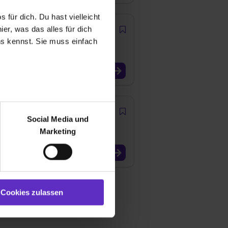
 für dich. Du hast vielleicht
er, was das alles für dich
uns kennst. Sie muss einfach
r bei Benutzung der
bseite zu analysieren
Social Media und
ür soziale Medien, Werbung
Marketing
und Marketing“). Unsere
 bereitgestellt hast oder die
ookies zulassen“ stimmst du
e (ausgenommen „Notwendig“)
st du auch damit
Cookies zulassen
gezeigt und hierfür
ermittelt werden. Eine
Willst du nur bestimmte