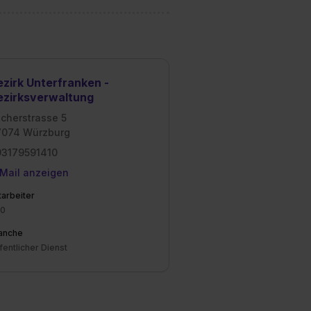
ezirk Unterfranken -
ezirksverwaltung
lcherstrasse 5
7074 Würzburg
93179591410
Mail anzeigen
tarbeiter
0
anche
fentlicher Dienst