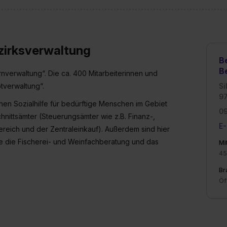
ezirksverwaltung
B
B
rnverwaltung“. Die ca. 400 Mitarbeiterinnen und
tverwaltung“.
Si
9
chen Sozialhilfe für bedürftige Menschen im Gebiet
0
hnittsämter (Steuerungsämter wie z.B. Finanz-,
E-
reich und der Zentraleinkauf). Außerdem sind hier
e die Fischerei- und Weinfachberatung und das
Mi
45
Br
Öf