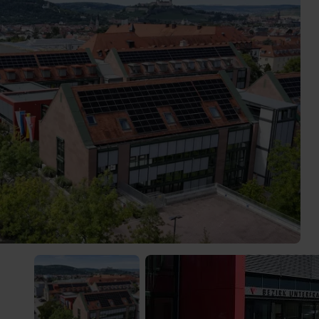
) was Cooles zu sehen!
 Video-Content von YouTube. Neugierig? Dann schalte die Inhalte jetzt
ernen Inhalte von YouTube.
 mir die externen Inhalte angezeigt werden. Personenbezogene Daten könne
en. Mehr Infos gibt es in der
Datenschutzerklärung
.