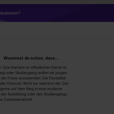
 triff deine Auswahl über die Checkboxen und klick auf „Auswa
 von Cookies der Kategorien „Präferenzen“, „Statistiken“ und „So
 bekommen?
ung zur Übermittlung deiner Daten in die USA (Art. 49 Abs. 1 S. 
enes Datenschutzniveau (EuGH – Schrems II). Du kannst die von 
e Zukunft ganz oder teilweise über unsere Datenschutzerklärung 
widerrufen. Weitere Informationen zu den einzelnen Cookies find
formationen:
Datenschutzerklärung
,
Impressum
.
Wusstest du schon, dass...
ine Karriere im öffentlichen Dienst ist
ldung oder Studiengang wollen wir jungen
 der Praxis anzuwenden. Die Flexibilität
oße Chancen. Nicht nur während der Zeit
h gerne auf dem Weg in eine moderne
d der Ausbildung oder des Studiengangs
me Zusammenarbeit!