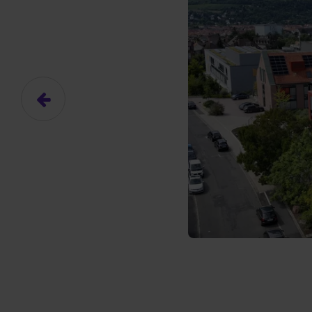
Hier gibt es (eigentlich
Das hier ist ein Platzhalter für
frei.
Ja, ich erlaube die ext
Ich bin damit einverstanden, dass
an Drittplattformen übermittelt werd