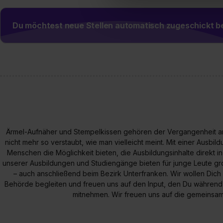
Verwendungszwecke zulassen,
Einwilligung zur Platzierung
Du möchtest neue Stellen automatisch zugeschickt
umfasst hierbei die Einwillig
verfügen über kein angemess
jederzeit mit Wirkung für di
„Datenschutz-Einstellungen“ 
„Details zeigen“. Weitere In
Ärmel-Aufnäher und Stempelkissen gehören der Vergangenheit an. E
nicht mehr so verstaubt, wie man vielleicht meint. Mit einer Ausbi
Menschen die Möglichkeit bieten, die Ausbildungsinhalte direkt in
unserer Ausbildungen und Studiengänge bieten für junge Leute gr
– auch anschließend beim Bezirk Unterfranken. Wir wollen Dic
Behörde begleiten und freuen uns auf den Input, den Du währen
mitnehmen. Wir freuen uns auf die gemeinsa