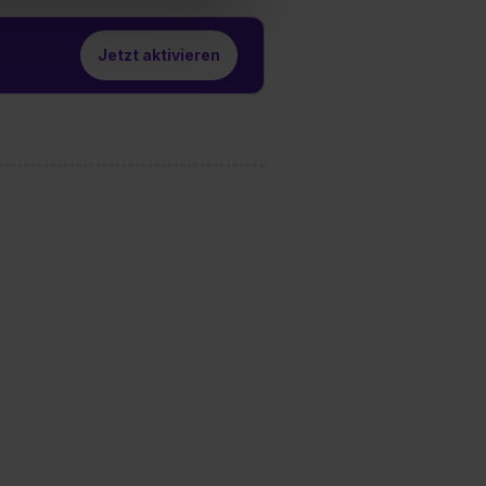
hl erlauben“. Die
cial Media und Marketing“
Jetzt aktivieren
1 lit. a) DS-GVO). Die USA
dir erteilte Einwilligung
unter dem Punkt
est du durch Klick auf