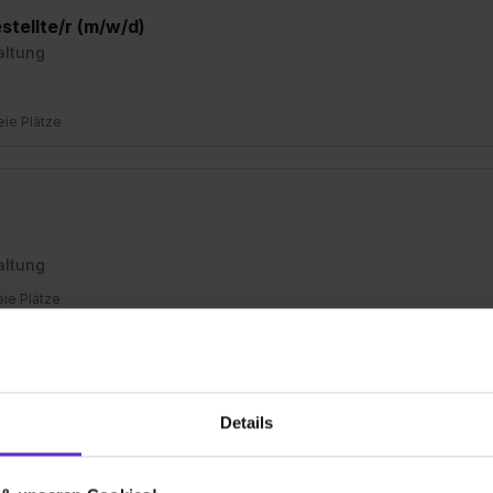
tellte/r (m/w/d)
altung
eie Plätze
altung
eie Plätze
ttlerer Dienst) (m/w/d)
Details
altung
eier Platz