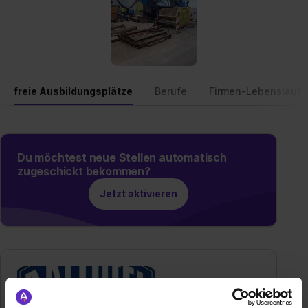
freie Ausbildungsplätze
Berufe
Firmen-Lebenslauf
Du möchtest neue Stellen automatisch
zugeschickt bekommen?
Jetzt aktivieren