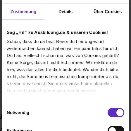
Zustimmung
Details
Über Cookies
BHG Brechtel GmbH
Sag „Hi!“ zu Ausbildung.de & unseren Cookies!
Industriestr. 11a
Schön, dass du da bist! Bevor du hier ungestört
67063 Ludwigshafen am Rhein
weitermachen kannst, haben wir ein paar Infos für dich.
0621 69004-38
Du hast vielleicht schon mal was von Cookies gehört!?
E-Mail anzeigen
Keine Sorge, das ist nicht Schlimmes. Wir erklären dir
Gründungsjahr
1883
hier, was das alles für dich bedeutet. Wunder dich bitte
nicht, die Sprache ist ein bisschen komplizierter als du
Mitarbeiter
55
sie von uns kennst. Sie muss einfach den aktuellen
Datenschutzbestimmungen gerecht werden.
Branche
Baugewerbe / Architektur
Die Nutzung von Cookies auf Ausbildung.de
Einwilligungsauswahl
Notwendig
Ausbildung bei BHG Brechtel GmbH
Wir verwenden Cookies zur technischen Funktion
unserer Webseite („Notwendig“), um von dir bei
Als Spezialist im Brunnen- und Spezialtiefbau weist die BHG
Präferenzen