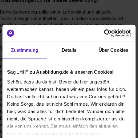
Deine Bewerbung sollte einen Lebenslauf und aktuelle
(Schul-)Zeugnisse enthalten. Ideal, um dich vorzustellen und
dein Interesse an einem Ausbildungsplatz bei uns besonders
hervorzuheben, ist ein kurzes Motivationsschreiben.
Wie sieht euer Bewerbungsprozess aus?
Zustimmung
Details
Über Cookies
Wenn deine Bewerbung unser Interesse weckt, führt eine
Person aus unserem Recruitingteam ein kurzes
Sag „Hi!“ zu Ausbildung.de & unseren Cookies!
Telefoninterview mit dir. Bei beidseitigem Interesse laden wir
dich zu einem Gespräch mit der Filialleitung ein.
Schön, dass du da bist! Bevor du hier ungestört
Abschließend vereinbaren wir einen Probetag. Besteht
weitermachen kannst, haben wir ein paar Infos für dich.
weiterhin beidseitiges Interesse bieten wir dir gerne einen
Du hast vielleicht schon mal was von Cookies gehört!?
Ausbildungsplatz an.
Keine Sorge, das ist nicht Schlimmes. Wir erklären dir
Wenn du dich für einen Ausbildungsplatz in unserer Zentrale
hier, was das alles für dich bedeutet. Wunder dich bitte
bewirbst, führt eine Person aus unserem Recrutingteam ein
kurzes Interview mit dir. Danach lernst du per Videointerview
nicht, die Sprache ist ein bisschen komplizierter als du
deine Ausbilder:innen kennen. Im letzten Schritt treffen wir
sie von uns kennst. Sie muss einfach den aktuellen
uns persönlich in unserer Zentrale; du kannst dir deinen
Datenschutzbestimmungen gerecht werden.
zukünftigen Arbeitsplatz ansehen und die Kolleg:innen