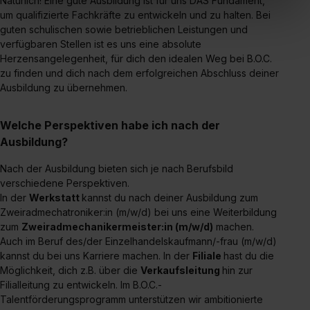
Natürlich! Eine gute Ausbildung ist für uns DAS Fundament,
In diesem Fall sowie bei der separaten Aktivierung von
um qualifizierte Fachkräfte zu entwickeln und zu halten. Bei
„Social Media und Marketing“ bist du auch damit
guten schulischen sowie betrieblichen Leistungen und
verfügbaren Stellen ist es uns eine absolute
einverstanden, dass dir nach Setzen der Cookies externe
Herzensangelegenheit, für dich den idealen Weg bei B.O.C.
Inhalte (z.B. Videos oder Posts) angezeigt und hierfür
zu finden und dich nach dem erfolgreichen Abschluss deiner
erforderliche personenbezogene Daten an Social Media
Ausbildung zu übernehmen.
Dienste, ggfs. mit Sitz in den USA, übermittelt werden.
Eine Erlaubnis hierfür kannst du auch später noch im
Welche Perspektiven habe ich nach der
Einzelfall bei dem jeweiligen Inhalt erteilen. Willst du nur
Ausbildung?
bestimmte Verwendungszwecke zulassen, triff deine
Auswahl über die Checkboxen und klick auf „Auswahl
Nach der Ausbildung bieten sich je nach Berufsbild
erlauben“. Die Einwilligung zur Platzierung von Cookies
verschiedene Perspektiven.
der Kategorien „Präferenzen“, „Statistiken“ und „Social
In der
Werkstatt
kannst du nach deiner Ausbildung zum
Media und Marketing“ umfasst hierbei die Einwilligung
Zweiradmechatroniker:in (m/w/d) bei uns eine Weiterbildung
zum
Zweiradmechanikermeister:in (m/w/d)
machen.
zur Übermittlung deiner Daten in die USA (Art. 49 Abs. 1
Auch im Beruf des/der Einzelhandelskaufmann/-frau (m/w/d)
S. 1 lit. a) DS-GVO). Die USA verfügen über kein
kannst du bei uns Karriere machen. In der
Filiale
hast du die
angemessenes Datenschutzniveau (EuGH – Schrems
Möglichkeit, dich z.B. über die
Verkaufsleitung
hin zur
II). Du kannst die von dir erteilte Einwilligung jederzeit mit
Filialleitung zu entwickeln. Im B.O.C.-
Wirkung für die Zukunft ganz oder teilweise über unsere
Talentförderungsprogramm unterstützen wir ambitionierte