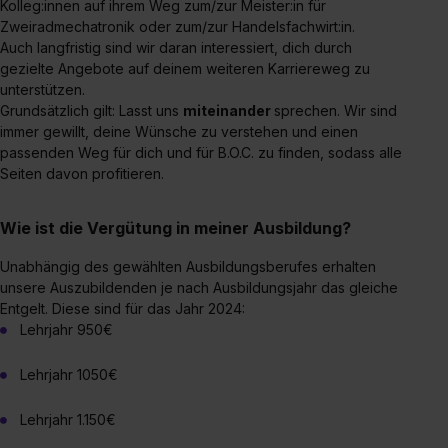
Datenschutzerklärung unter dem Punkt „Datenschutz-
Kolleg:innen auf ihrem Weg zum/zur Meister:in für
Einstellungen“ widerrufen. Weitere Informationen zu den
Zweiradmechatronik oder zum/zur Handelsfachwirt:in.
Auch langfristig sind wir daran interessiert, dich durch
einzelnen Cookies findest du durch Klick auf „Details
gezielte Angebote auf deinem weiteren Karriereweg zu
zeigen“. Weitere Informationen:
Datenschutzerklärung
,
unterstützen.
Impressum
.
Grundsätzlich gilt: Lasst uns
miteinander
sprechen. Wir sind
immer gewillt, deine Wünsche zu verstehen und einen
passenden Weg für dich und für B.O.C. zu finden, sodass alle
Seiten davon profitieren.
Wie ist die Vergütung in meiner Ausbildung?
Unabhängig des gewählten Ausbildungsberufes erhalten
unsere Auszubildenden je nach Ausbildungsjahr das gleiche
Entgelt. Diese sind für das Jahr 2024:
Lehrjahr 950€
Lehrjahr 1050€
Lehrjahr 1.150€