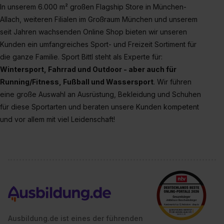
Wirkung für die Zukunft ganz oder teilweise über unsere
In unserem 6.000 m² großen Flagship Store in München-
Datenschutzerklärung unter dem Punkt „Datenschutz-
Allach, weiteren Filialen im Großraum München und unserem
Einstellungen“ widerrufen. Weitere Informationen zu den
seit Jahren wachsenden Online Shop bieten wir unseren
einzelnen Cookies findest du durch Klick auf „Details
Kunden ein umfangreiches Sport- und Freizeit Sortiment für
zeigen“. Weitere Informationen:
Datenschutzerklärung
,
die ganze Familie. Sport Bittl steht als Experte für:
Impressum
.
Wintersport, Fahrrad und Outdoor - aber auch für
Running/Fitness, Fußball und Wassersport
. Wir führen
eine große Auswahl an Ausrüstung, Bekleidung und Schuhen
für diese Sportarten und beraten unsere Kunden kompetent
und vor allem mit viel Leidenschaft!
Ausbildung.de ist eines der führenden