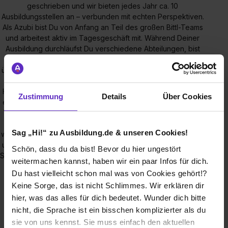
geschrieben und wir bieten jedes Jahr ca. 10
Ausbildungsstellen an – verbunden mit echten Perspektiven.
Als Azubi bist Du von Anfang an Teil des großen Bittl-Teams
und arbeitest aktiv im Tagesgeschäft mit. Während Deiner
Ausbildung durchläufst Du verschiedene Abteilungen, bist
voll in alle Prozesse integriert und darfst Verantwortung
übernehmen. Du erhältst somit einen umfangreichen Einblick
in alle relevanten Abläufe eines modernen Multichannel
Händlers der Sport- und Freizeitbranche! 5 gute Gründe für
Zustimmung
Details
Über Cookies
eine Ausbildung bei Sport Bittl 1. Qualität: Wir bieten Dir eine
Top-Ausbildung! Ausbildung wird bei uns seit vielen Jahren
GROSS geschrieben! 2. Förderung: Du wirst von uns
Sag „Hi!“ zu Ausbildung.de & unseren Cookies!
während der gesamten Ausbildungszeit individuell gefördert
und betreut, erhältst Schulungen und „training on the job“. 3.
Schön, dass du da bist! Bevor du hier ungestört
Sichere Zukunft: Wir bilden gezielt Nachwuchskräfte aus und
weitermachen kannst, haben wir ein paar Infos für dich.
möchten Dir eine langfristige Perspektive und
Du hast vielleicht schon mal was von Cookies gehört!?
Entwicklungsmöglichkeiten bieten. 4. Spaß: In unserer
Keine Sorge, das ist nicht Schlimmes. Wir erklären dir
sportiven Atmosphäre wirst Du Dich wohlfühlen, Dich
hier, was das alles für dich bedeutet. Wunder dich bitte
erwarten nette Kollegen, eigenständiges Arbeiten im Team
und eine tolle Produktwelt. 5. Benefits: Wir bieten Dir eine
nicht, die Sprache ist ein bisschen komplizierter als du
überdurchschnittliche Ausbildungsvergütung + individuelle
sie von uns kennst. Sie muss einfach den aktuellen