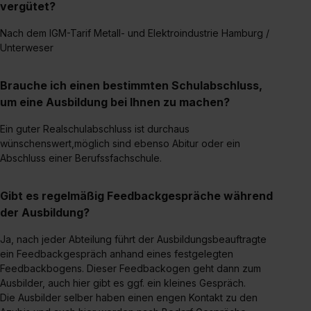
vergütet?
Einzelfall bei dem jeweiligen Inhalt erteilen. Willst du nur
bestimmte Verwendungszwecke zulassen, triff deine
Nach dem IGM-Tarif Metall- und Elektroindustrie Hamburg /
Auswahl über die Checkboxen und klick auf „Auswahl
Unterweser
erlauben“. Die Einwilligung zur Platzierung von Cookies
der Kategorien „Präferenzen“, „Statistiken“ und „Social
Brauche ich einen bestimmten Schulabschluss,
Media und Marketing“ umfasst hierbei die Einwilligung
um eine Ausbildung bei Ihnen zu machen?
zur Übermittlung deiner Daten in die USA (Art. 49 Abs. 1
Ein guter Realschulabschluss ist durchaus
S. 1 lit. a) DS-GVO). Die USA verfügen über kein
wünschenswert,möglich sind ebenso Abitur oder ein
angemessenes Datenschutzniveau (EuGH – Schrems
Abschluss einer Berufssfachschule.
II). Du kannst die von dir erteilte Einwilligung jederzeit mit
Wirkung für die Zukunft ganz oder teilweise über unsere
Gibt es regelmäßig Feedbackgespräche während
Datenschutzerklärung unter dem Punkt „Datenschutz-
der Ausbildung?
Einstellungen“ widerrufen. Weitere Informationen zu den
einzelnen Cookies findest du durch Klick auf „Details
Ja, nach jeder Abteilung führt der Ausbildungsbeauftragte
zeigen“. Weitere Informationen:
Datenschutzerklärung
,
ein Feedbackgespräch anhand eines festgelegten
Impressum
.
Feedbackbogens. Dieser Feedbackogen geht dann zum
Ausbilder, auch hier gibt es ggf. ein kleines Gespräch.
Die Ausbilder selber haben einen engen Kontakt zu den