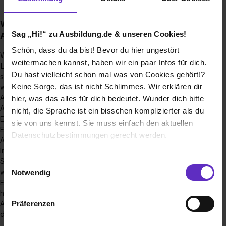
Wie sieht der Bewerbungsprozess für eine
Sag „Hi!“ zu Ausbildung.de & unseren Cookies!
Ausbildungsstelle bei Ihnen aus?
Schön, dass du da bist! Bevor du hier ungestört
Wir bitten um eine
Bewerbung per Mail ( Anschreiben,
weitermachen kannst, haben wir ein paar Infos für dich.
Lebenslauf, letzten 2 Zeugnisse)
an
Du hast vielleicht schon mal was von Cookies gehört!?
sandra.hartjen@blackforxx.com. Die Bewerbungsunterlagen
Keine Sorge, das ist nicht Schlimmes. Wir erklären dir
werden gesichtet und dann folgt ggf. eine Einladung zum
Azubi-Assessment-Center. Sofern die Bewerber uns im
hier, was das alles für dich bedeutet. Wunder dich bitte
Assessment überzeugt haben, laden wir zu einen
nicht, die Sprache ist ein bisschen komplizierter als du
Einzelgespräch ein. Im Anschluss daran fällt die
sie von uns kennst. Sie muss einfach den aktuellen
Entscheidung, welcher Bewerber von uns einen
Datenschutzbestimmungen gerecht werden.
Ausbildungsplatz angeboten bekommt.
In der Regel finden 6-8 Wochen nach Start der
Die Nutzung von Cookies auf Ausbildung.de
Stellenausschreibung 2 Assessment-Center statt. Sofern wir
Einwilligungsauswahl
während diesen beiden Termine und den nachfolgenden
Notwendig
Einzelgesprächen für uns interessante Bewerber gefunden
Wir verwenden Cookies zur technischen Funktion
haben, bieten wir denen einen Ausbildungsvertrag an.
unserer Webseite („Notwendig“), um von dir bei
Ansonsten werden weitere Assessment-Center
Präferenzen
Benutzung der Webseite getroffenen Einstellungen zu
durchgeführt.
speichern ( „Präferenzen“), die Zugriffe auf unsere