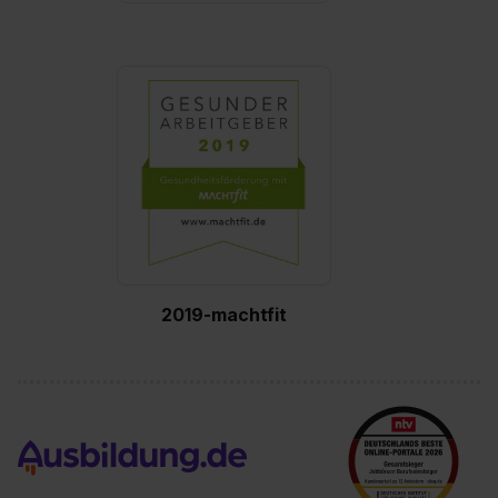
„Statistiken“ und „Social Media und Marketing“ umfasst hierb
die Einwilligung zur Übermittlung deiner Daten in die USA (Ar
Abs. 1 S. 1 lit. a) DS-GVO). Die USA verfügen über kein
angemessenes Datenschutzniveau (EuGH – Schrems II). D
kannst die von dir erteilte Einwilligung jederzeit mit Wirkung f
die Zukunft ganz oder teilweise über unsere
Datenschutzerklärung unter dem Punkt „Datenschutz-
Einstellungen“ widerrufen. Weitere Informationen zu den
einzelnen Cookies findest du durch Klick auf „Details zeigen“
Weitere Informationen:
Datenschutzerklärung
,
Impressum
2019-machtfit