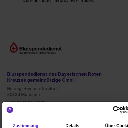
azubi-de-f646.html?preview=1 freuen.
Blutspendedienst des Bayerischen Roten
Kreuzes gemeinnützige GmbH
Herzog-Heinrich-Straße 2
80336 München
+49 89 5399 4556
E-Mail anzeigen
Gründungsjahr
1953
Zustimmung
Details
Über Cook