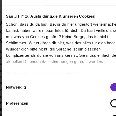
Mitarbeiter
680
Sag „Hi!“ zu Ausbildung.de & unseren Cookies!
Ausbildung bei Blutspendedienst
Schön, dass du da bist! Bevor du hier ungestört weitermach
des Bayerischen Roten Kreuzes
kannst, haben wir ein paar Infos für dich. Du hast vielleicht 
mal was von Cookies gehört!? Keine Sorge, das ist nicht
gemeinnützige GmbH
Schlimmes. Wir erklären dir hier, was das alles für dich bede
Wunder dich bitte nicht, die Sprache ist ein bisschen
Die Arbeit für und mit Menschen zeichnet uns als
komplizierter als du sie von uns kennst. Sie muss einfach d
Arbeitgeber aus. Die meisten unserer Bewerber kennen uns
aktuellen Datenschutzbestimmungen gerecht werden.
vorwiegend durch einen der über 4.500 Blutspendetermine,
die wir jährlich in Bayern organisieren und
Die Nutzung von Cookies auf Ausbildung.de
durchführen.Gemeinsam mit vielen Partnern aus Medien,
Einwilligungsauswahl
Wirtschaft, Städten & Gemeinden sowie dem Ehrenamt
Wir verwenden Cookies zur technischen Funktion unserer
Notwendig
organisieren wir täglich die Blutspende in Bayern. Mehr
Webseite („Notwendig“), um von dir bei Benutzung der Webs
erfahren Sie auch in unserem aktuellen Jahresbericht.Wir
getroffenen Einstellungen zu speichern ( „Präferenzen“), die
beschäftigen über 650 Mitarbeiter an sechs Standorten in
Präferenzen
Zugriffe auf unsere Webseite zu analysieren („Statistiken“), 
Bayern und sind viel mehr, als ein Organisator von
Informationen zu deiner Verwendung unserer Website an un
Blutspendeterminen. Die gesicherte Versorgung der